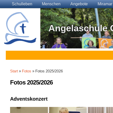
Main menu
Skip to primary content
Skip to secondary content
Schulleben
Menschen
Angebote
Miramar
Angelaschule 
Start
»
Fotos
» Fotos 2025/2026
Fotos 2025/2026
Adventskonzert