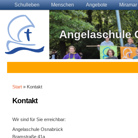
Main menu
Skip to primary content
Skip to secondary content
Schulleben
Menschen
Angebote
Miramar
Angelaschule 
Start
» Kontakt
Kontakt
Wir sind für Sie erreichbar:
Angelaschule Osnabrück
Bramstraße 41a