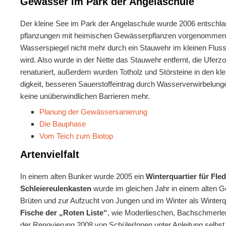
Gewässer im Park der Angelaschule
Der kleine See im Park der Angela­schule wurde 2006 entschl
pflanzungen mit heimischen Gewäs­ser­pflan­zen vorge­nommen
Wasser­spiegel nicht mehr durch ein Stauwehr im kleinen Flus
wird. Also wurde in der Nette das Stauwehr ent­fernt, die Ufer­
renaturiert, außerdem wur­den Tot­holz und Störsteine in den kl
dig­keit, besseren Sauer­stoff­eintrag durch Wasser­verwirbelun
keine unüberwindlichen Barrieren mehr.
Planung der Gewässersanierung
Die Bauphase
Vom Teich zum Biotop
Artenvielfalt
In einem alten Bunker wurde 2005 ein
Winterquartier für Fl
Schleiereulenkasten
wurde im gleichen Jahr in einem alten G
Brüten und zur Aufzucht von Jungen und im Winter als Winter
Fische der „Roten Liste“
, wie Moderlieschen, Bachschmerle
der Renovierung 2008 von SchülerInnen unter Anleitung selbst