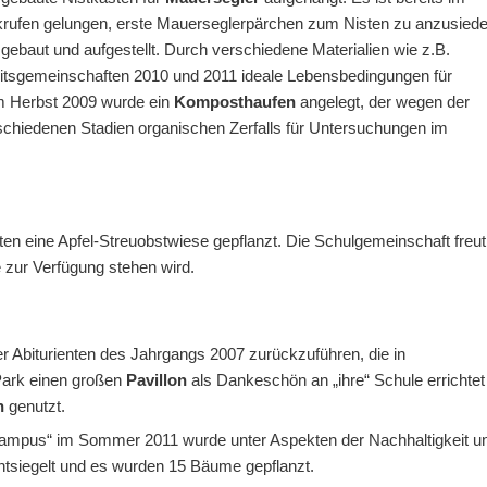
krufen gelungen, erste Mauerseglerpärchen zum Nisten zu anzusiede
 gebaut und aufgestellt. Durch verschiedene Materialien wie z.B.
itsgemeinschaften 2010 und 2011 ideale Lebensbedingungen für
Im Herbst 2009 wurde ein
Komposthaufen
angelegt, der wegen der
schiedenen Stadien organischen Zerfalls für Untersuchungen im
en eine Apfel-Streuobstwiese gepflanzt. Die Schulgemeinschaft freut
e zur Verfügung stehen wird.
er Abiturienten des Jahrgangs 2007 zurückzuführen, die in
Park einen großen
Pavillon
als Dankeschön an „ihre“ Schule errichtet
n
genutzt.
ampus“ im Sommer 2011 wurde unter Aspekten der Nachhaltigkeit u
tsiegelt und es wurden 15 Bäume gepflanzt.