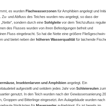
ammt, es wur­den
Flachwasser­zonen
für Amphibien angelegt und Initi
. Zu- und Abfluss des Teiches wurden neu angelegt, so dass der
s „Nette“, sondern durch eine
Sohlgleite
vor dem Teichzufluss regulie
zonen des Flus­ses wurden von ihren Befesti­gungen befreit und
einen Fluss eingebracht. So hat die Nette eine größere Fließ­geschwin­
gen und bietet neben der
höheren Wasser­qualität
für laichende Fisch
edermäuse, Insektenlarven und Amphibien
angelegt. Ein
ebäudeteil aufgestellt und seitdem jedes Jahr von
Schleiereulen
zu
quartier genutzt. In den Teich wurden nach der Gewässersanierung 2
n, Groppen und Bitterlinge eingesetzt. Am Aulagebäude wurden nach
 gebaute Nistkästen für
Mauersegler
aufgehängt. Es ist bereits im