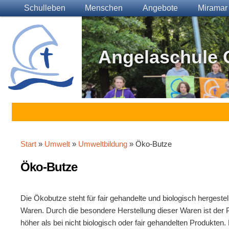
Main menu
Skip to primary content
Skip to secondary content
Schulleben
Menschen
Angebote
Miramar
Angelaschule 
Start
»
Umwelt
»
Umweltbildung
» Öko-Butze
Öko-Butze
Die Ökobutze steht für fair gehandelte und biologisch hergestel
Waren. Durch die besondere Herstellung dieser Waren ist der 
höher als bei nicht biologisch oder fair gehandelten Produkten.