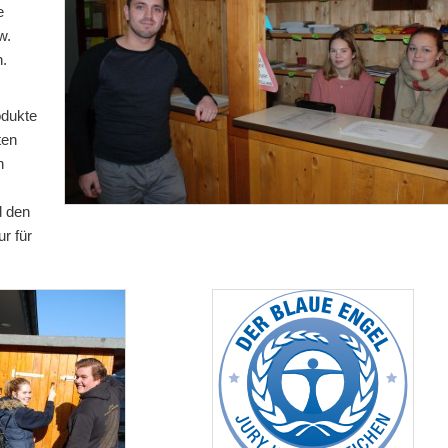
e
w.
.
odukte
ten
n
d den
r für