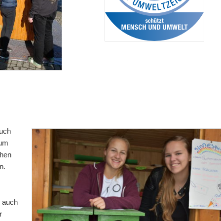
Auch
zum
chen
n.
d auch
r