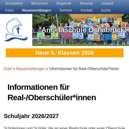
Main menu
Schulleben
Skip to primary content
Skip to secondary content
Menschen
Angebote
Miramar
Umwelt
Fotos
Neuanmeldungen
Termine
Kontakt
Suche
Angelaschule Osnabrück
Neue 5. Klassen 2026
Start
»
Neuanmeldungen
» Informationen für Real-/Oberschüler*innen
Informationen für
Real-/Oberschüler*innen
Schuljahr 2026/2027
Schülerinnen und Schüler, die an einer Realschule oder einer Oberschule