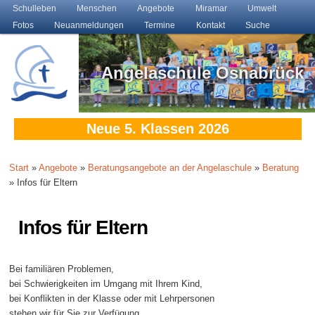
Main menu
Schulleben
Skip to primary content
Skip to secondary content
Menschen
Angebote
Miramar
Umwelt
Fotos
Neuanmeldungen
Termine
Kontakt
Suche
Angelaschule Osnabrück
Neue 5. Klassen 2026
Start
»
Angebote
»
Beratungsangebote an der Angelaschule
»
Beratung
» Infos für Eltern
Infos für Eltern
Bei familiären Problemen,
bei Schwierigkeiten im Umgang mit Ihrem Kind,
bei Konflikten in der Klasse oder mit Lehrpersonen
stehen wir für Sie zur Verfügung.