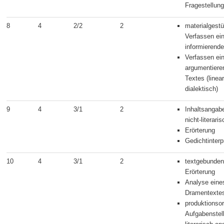
Fragestellung
8
4
2/2
2
materialgestü
Verfassen ei
informierend
Verfassen ei
argumentiere
Textes (linea
dialektisch)
9
4
3/1
2
Inhaltsangab
nicht-literar
Erörterung
Gedichtinterp
10
4
3/1
2
textgebunde
Erörterung
Analyse eine
Dramentexte
produktionsor
Aufgabenstel