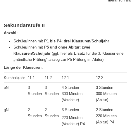
literarisch a
Sekundarstufe II
Anzahl:
Schüler/innen mit
P1 bis P4: drei Klausuren/Schuljahr
Schüler/innen mit
P5 und ohne Abitur: zwei
Klausuren/Schuljahr
(ggf. hier als Ersatz für die 3. Klausur eine
„mündliche Prüfung“ analog zur P5-Prüfung im Abitur)
Länge der Klausuren:
Kurshalbjahr
11.1
11.2
12.1
12.2
eN
3
3
4 Stunden
3 Stunden
Stunden
Stunden
300 Minuten
300 Minuten
(Vorabitur)
(Abitur)
gN
2
2
3 Stunden
2 Stunden
Stunden
Stunden
220 Minuten
220 Minuten
(Abitur) P4
(Vorabitur) P4