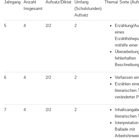
Jahrgang
Anzahl
Aufsatz/Diktat
Umfang
Thema/ Sorte (Auf
Insgesamt
(Schulstunden)
Aufsatz
5
4
2/2
2
Erzählung/Au
eines
Erzählhöhepu
mithilfe eine
Überarbeitung
fehlerhaften
Beschreibun
6
4
2/2
2
Verfassen ei
Erzählen ein
literarischen
veränderter P
7
4
2/2
2
Inhaltsangab
literarischen
Interpretation
Ballade mit
Arbeitshinwei