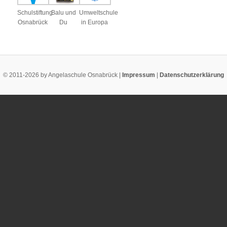
Schulstiftung
Balu und
Umweltschule
Osnabrück
Du
in Europa
© 2011-2026 by Angelaschule Osnabrück |
Impressum
|
Datenschutzerklärung