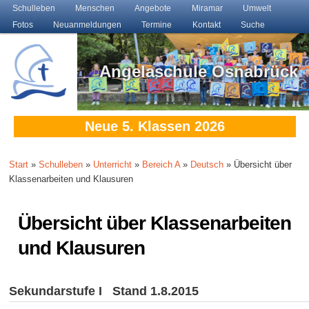
Main menu
Schulleben
Skip to primary content
Skip to secondary content
Menschen
Angebote
Miramar
Umwelt
Fotos
Neuanmeldungen
Termine
Kontakt
Suche
Angelaschule Osnabrück
Neue 5. Klassen 2026
Start
»
Schulleben
»
Unterricht
»
Bereich A
»
Deutsch
» Übersicht über
Klassenarbeiten und Klausuren
Übersicht über Klassenarbeiten
und Klausuren
Sekundarstufe I Stand 1.8.2015