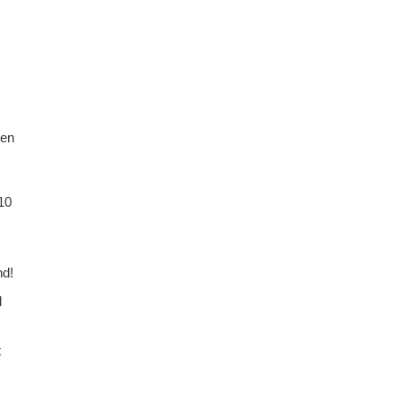
den
10
nd!
l
t