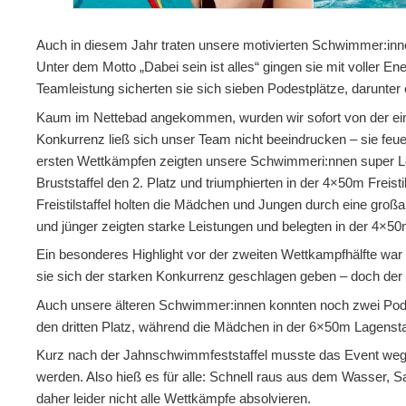
Auch in diesem Jahr traten unsere motivierten Schwimmer:i
Unter dem Motto „Dabei sein ist alles“ gingen sie mit voller E
Teamleistung sicherten sie sich sieben Podestplätze, darunter
Kaum im Nettebad angekommen, wurden wir sofort von der ein
Konkurrenz ließ sich unser Team nicht beeindrucken – sie feu
ersten Wettkämpfen zeigten unsere Schwimmeri:nnen super Le
Bruststaffel den 2. Platz und triumphierten in der 4×50m Freist
Freistilstaffel holten die Mädchen und Jungen durch eine gro
und jünger zeigten starke Leistungen und belegten in der 4×50m B
Ein besonderes Highlight vor der zweiten Wettkampfhälfte war d
sie sich der starken Konkurrenz geschlagen geben – doch der S
Auch unsere älteren Schwimmer:innen konnten noch zwei Pode
den dritten Platz, während die Mädchen in der 6×50m Lagensta
Kurz nach der Jahnschwimmfeststaffel musste das Event wege
werden. Also hieß es für alle: Schnell raus aus dem Wasser,
daher leider nicht alle Wettkämpfe absolvieren.