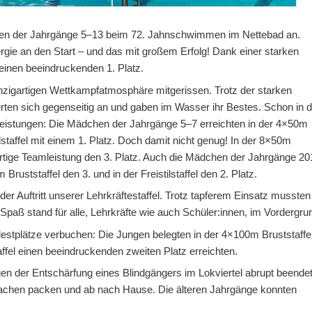
nnen der Jahrgänge 5–13 beim 72. Jahnschwimmen im Nettebad an.
nergie an den Start – und das mit großem Erfolg! Dank einer starken
 einen beeindruckenden 1. Platz.
zigartigen Wettkampfatmosphäre mitgerissen. Trotz der starken
erten sich gegenseitig an und gaben im Wasser ihr Bestes. Schon in 
istungen: Die Mädchen der Jahrgänge 5–7 erreichten in der 4×50m
ilstaffel mit einem 1. Platz. Doch damit nicht genug! In der 8×50m
ßartige Teamleistung den 3. Platz. Auch die Mädchen der Jahrgänge 20
ruststaffel den 3. und in der Freistilstaffel den 2. Platz.
er Auftritt unserer Lehrkräftestaffel. Trotz tapferem Einsatz mussten
paß stand für alle, Lehrkräfte wie auch Schüler:innen, im Vordergru
stplätze verbuchen: Die Jungen belegten in der 4×100m Bruststaffe
ffel einen beeindruckenden zweiten Platz erreichten.
n der Entschärfung eines Blindgängers im Lokviertel abrupt beende
 Sachen packen und ab nach Hause. Die älteren Jahrgänge konnten