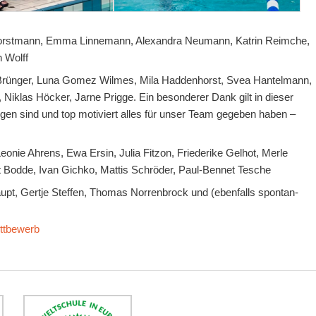
 Horstmann, Emma Linnemann, Alexandra Neumann, Katrin Reimche,
n Wolff
a Brünger, Luna Gomez Wilmes, Mila Haddenhorst, Svea Hantelmann,
Niklas Höcker, Jarne Prigge. Ein besonderer Dank gilt in dieser
gen sind und top motiviert alles für unser Team gegeben haben –
nie Ahrens, Ewa Ersin, Julia Fitzon, Friederike Gelhot, Merle
Bodde, Ivan Gichko, Mattis Schröder, Paul-Bennet Tesche
upt, Gertje Steffen, Thomas Norrenbrock und (ebenfalls spontan-
ttbewerb