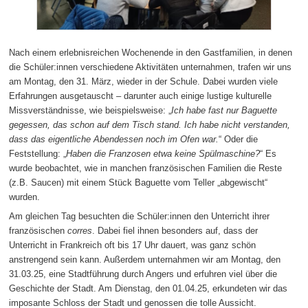
Nach einem erlebnisreichen Wochenende in den Gastfamilien, in denen
die Schüler:innen verschiedene Aktivitäten unternahmen, trafen wir uns
am Montag, den 31. März, wieder in der Schule. Dabei wurden viele
Erfahrungen ausgetauscht – darunter auch einige lustige kulturelle
Missverständnisse, wie beispielsweise: „
Ich habe fast nur Baguette
gegessen, das schon auf dem Tisch stand. Ich habe nicht verstanden,
dass das eigentliche Abendessen noch im Ofen war.
“ Oder die
Feststellung: „
Haben die Franzosen etwa keine Spülmaschine?
“ Es
wurde beobachtet, wie in manchen französischen Familien die Reste
(z.B. Saucen) mit einem Stück Baguette vom Teller „abgewischt“
wurden.
Am gleichen Tag besuchten die Schüler:innen den Unterricht ihrer
französischen
corres
. Dabei fiel ihnen besonders auf, dass der
Unterricht in Frankreich oft bis 17 Uhr dauert, was ganz schön
anstrengend sein kann. Außerdem unternahmen wir am Montag, den
31.03.25, eine Stadtführung durch Angers und erfuhren viel über die
Geschichte der Stadt. Am Dienstag, den 01.04.25, erkundeten wir das
imposante Schloss der Stadt und genossen die tolle Aussicht.