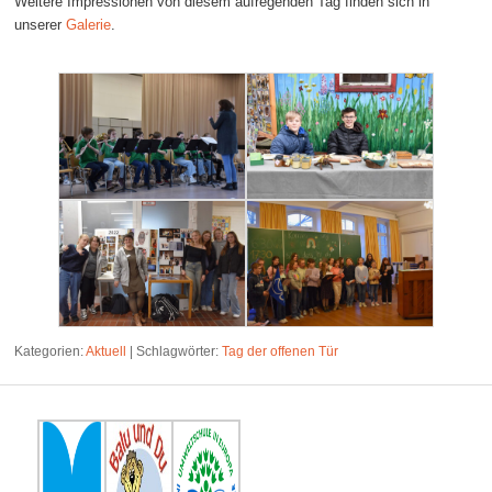
Weitere Impressionen von diesem aufregenden Tag finden sich in
unserer
Galerie
.
Kategorien:
Aktuell
|
Schlagwörter:
Tag der offenen Tür