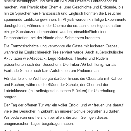
hineinzuschnuppern und sich ein Bild von unserem Lehrangebot zu
machen. Von Physik über Chemie, über Geschichte und Erdkunde, bis
hin zu Sprachen wie Französisch und Englisch konnten die Besucher
spannende Einblicke gewinnen. In Physik wurden kniffelige Experimente
durchgeführt, während in der Chemie die erstaunlichen Eigenschaften
einiger Substanzen demonstriert wurden, einschließlich einer
Demonstration, bei der Hände ohne Schmerzen brannten.
Die Französischabteilung verwöhnte die Gäste mit leckeren Crepes,
während im Englischbereich Tee serviert wurde. Auch außerschulische
Aktivitäten wie Akrobatik, Lego Robotics, Theater und Rudern
präsentierten sich den Besuchern. Die Imker-AG bot Honig, wir als
Fairtrade-Schule auch faire Aufstriche zum Probieren an.
Für das leibliche Wohl sorgte darüber hinaus die Oberstufe mit Kaffee
und Kuchen, während die Bläser der Schule, der Chor und die
Lateinklassen (mit selbstgeschriebenen Stücken) für Unterhaltung
sorgten.
Der Tag der offenen Tür war ein voller Erfolg, und wir freuen uns darauf,
viele der Besucher in Zukunft an unserer Schule begrüßen zu dürfen.
Wir bedanken uns herzlich bei allen, die zum Gelingen dieses
ereignisreichen Tages beigetragen haben.