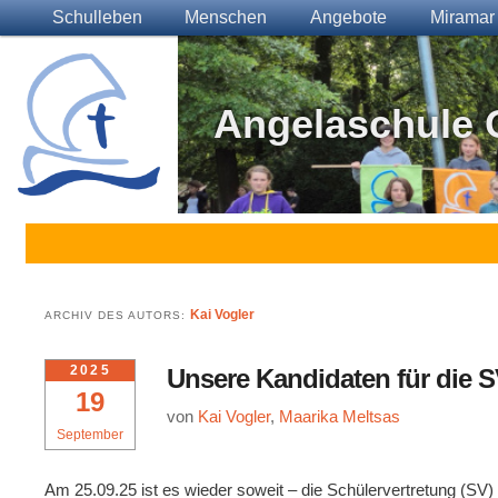
Main menu
Skip to primary content
Skip to secondary content
Schulleben
Menschen
Angebote
Miramar
Angelaschule 
Kai Vogler
ARCHIV DES AUTORS:
2025
Unsere Kandidaten für die 
19
von
Kai Vogler
,
Maarika Meltsas
September
Am 25.09.25 ist es wieder soweit – die Schülervertretung (SV) 