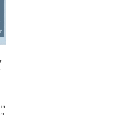
r
.
 in
en