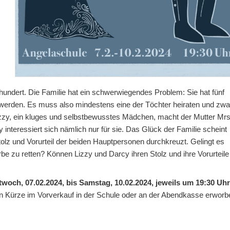
hundert. Die Familie hat ein schwerwiegendes Problem: Sie hat fünf
bt werden. Es muss also mindestens eine der Töchter heiraten und zwa
 Lizzy, ein kluges und selbstbewusstes Mädchen, macht der Mutter Mrs
nteressiert sich nämlich nur für sie. Das Glück der Familie scheint
tolz und Vorurteil der beiden Hauptpersonen durchkreuzt. Gelingt es
be zu retten? Können Lizzy und Darcy ihren Stolz und ihre Vorurteile
twoch, 07.02.2024, bis Samstag, 10.02.2024, jeweils um 19:30 Uhr
in Kürze im Vorverkauf in der Schule oder an der Abendkasse erworb