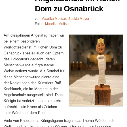
Dom zu Osnabrück
von
Maarika Meltsas
,
Saskia Meyer
Fotos:
Maarika Meltsas
Am diesjährigen Angelatag haben wir
bei einem besonderen
Wortgottesdienst im Hohen Dom zu
Osnabrück speziell auch den Opfern
des Holocausts gedacht, deren
Menschenwürde auf grausame
Weise verletzt wurde. Als Symbol für
diese Menschenwürde diente eine
der König*innen des Künstlers Ralf
Knoblauch, die im Moment in der
Angelaschule ausgestellt sind. Diese
Königin ist verletzt – aber sie steht
aufrecht – die Krone als Zeichen
ihrer Würde auf dem Kopf.
Viele von Knoblauchs Königsfiguren tragen das Thema Würde in die
Welt – auch in Lima steht eine Königin. „Gerade da, wo besonders