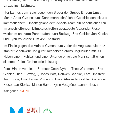
Eric Giebler, Jan Kloska und Fynn Voßgröne sorgten dann für den
Einzug ins Halbfinale.
Hier kam es zum Spiel gegen den Sieger der Gruppe B, dem Ernst-
Moritz-Arndt-Gymnasium. Dank mannschaftlicher Geschlossenheit und
kämpferischem Einsatz gelang dem Angela-Team ein beachtliches 0:0.
Im anschließenden Elfmeterschießen überzeugte Alexander Klose
wiederum und vom Punkt trafen Luca Budweg, Eric Giebler, Jan Kloska
und Fynn Voßgröne zum 4:2-Endstand.
Im Finale gegen das Artland-Gymnasium verlor die Angelaschule trotz
starker Gegenwehr und guter Torchancen etwas unglücklich mit 0:1.
Neben einem Fußball und einer Urkunde erhielt die Mannschaft einen
silbernen Pokal für ihre tolle Leistung.
Foto: Hinten von links: Betreuer Geert Nyhoff, Theo Wöstmann, Eric
Giebler, Luca Budweg, -, Jonas Pott, Rouwen Barufke, Lars Lindstedt,
Jost Krone, Emil Lause; Vorne von links: Alexander Giebler, Alexander
Klose, Jan Kloska, Marlon Rama, Fynn Voßgröne, Jannis Haucap
Kategorien:
Aktuell