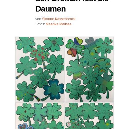
Daumen
von
Simone Kassenbrock
Fotos:
Maarika Meltsas