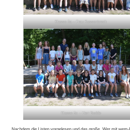
Klasse 5a – Frau Kassenbrock
Klasse 5c – Herr Bodde
Nachdem die Listen vorgelesen und das große „Wer mit wem-Rät