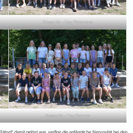
Klasse 5b – Frau Riehemann
Klasse 5d – Frau Sommer
sel“ damit gelöst war, verflog die anfängliche Nervosität bei den