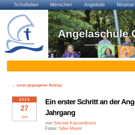
Main menu
Skip to primary content
Skip to secondary content
Schulleben
Menschen
Angebote
Miramar
Angelaschule 
Post navigation
←
voran gegangener Beitrag
2026
Ein erster Schritt an der A
27
Jahrgang
Juni
von
Simone Kassenbrock
Fotos:
Silke Meyer