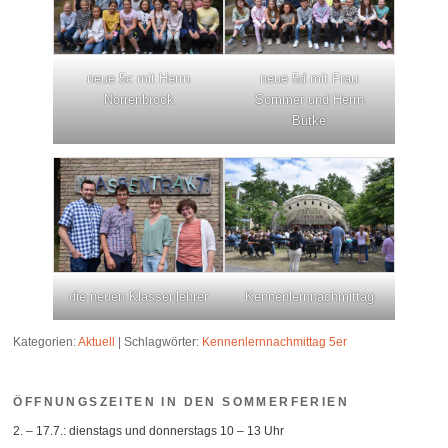
neue 5c mit Herrn
neue 5d mit Frau
Norrenbrock
Sommer und Herrn
Butke
die neuen Klassenlehrer
Kennenlernnachmittag
Kategorien:
Aktuell
|
Schlagwörter:
Kennenlernnachmittag 5er
ÖFFNUNGSZEITEN IN DEN SOMMERFERIEN
2. – 17.7.: dienstags und donnerstags 10 – 13 Uhr