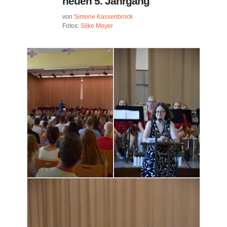
neuen 5. Jahrgang
von
Simone Kassenbrock
Fotos:
Silke Meyer