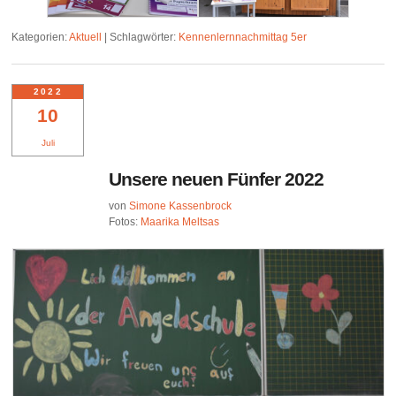
Kategorien:
Aktuell
|
Schlagwörter:
Kennenlernnachmittag 5er
2022
10
Juli
Unsere neuen Fünfer 2022
von
Simone Kassenbrock
Fotos:
Maarika Meltsas