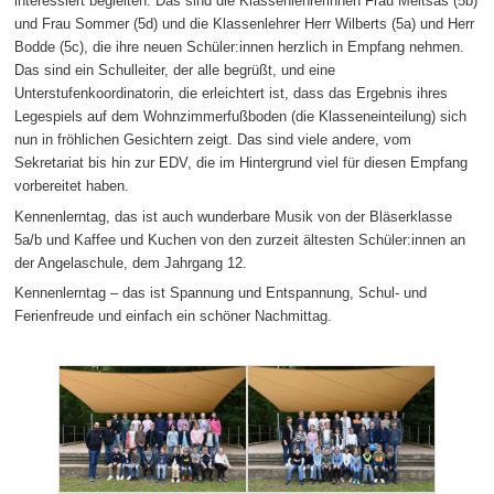
interessiert begleiten. Das sind die Klassenlehrerinnen Frau Meltsas (5b)
und Frau Sommer (5d) und die Klassenlehrer Herr Wilberts (5a) und Herr
Bodde (5c), die ihre neuen Schüler:innen herzlich in Empfang nehmen.
Das sind ein Schulleiter, der alle begrüßt, und eine
Unterstufenkoordinatorin, die erleichtert ist, dass das Ergebnis ihres
Legespiels auf dem Wohnzimmerfußboden (die Klasseneinteilung) sich
nun in fröhlichen Gesichtern zeigt. Das sind viele andere, vom
Sekretariat bis hin zur EDV, die im Hintergrund viel für diesen Empfang
vorbereitet haben.
Kennenlerntag, das ist auch wunderbare Musik von der Bläserklasse
5a/b und Kaffee und Kuchen von den zurzeit ältesten Schüler:innen an
der Angelaschule, dem Jahrgang 12.
Kennenlerntag – das ist Spannung und Entspannung, Schul- und
Ferienfreude und einfach ein schöner Nachmittag.