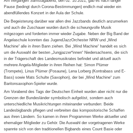
Am vergangen Samstagabend, den 02. 10.2021, gab es nach langer
Pause (bedingt durch Corona-Bestimmungen) endlich mal wieder ein
abendfüllendes Konzert in der Aula der Schule.
Die Begeisterung darüber war allen drei Jazzbands deutlich anzumerken
und auch die Zuschauer wurden durch die schwungvolle Musik
mitgezogen und forderten immer wieder Zugabe. Neben der Big Band der
Angelaschule konnten das JugendJazzOrchester NRW und „Wind
Machine“ alle in ihren Bann ziehen. Bei „Wind Machine“ handelt es sich
um die Auswahl der besten „Jungjazzer*innen“ Niedersachsens, die sich
in der Trägerschaft des Landesmusikrates befindet und aktuell auch
mehrere Angela-Mitglieder in ihren Reihen hat: Simon Plümer
(Trompete), Linus Plümer (Posaune), Lena Lorberg (Kontrabass und E-
Bass) sowie Mats Schulte (Saxophon), der bei „Wind Machine“ zum
Baritonsaxophon-Spieler wurde.
Am Vorabend des Tags der Deutschen Einheit wurden aber nicht nur die
Grenzen der Bundesländer symbolisch aufgelöst, sondern auch
unterschiedliche Musikrichtungen miteinander verbunden: Beide
Landesbigbands pflegen und verbreiten das kompositorische Schaffen
aus ihren Ländern. So kamen in ihren Programmen Werke aktueller und
ehemaliger Mitglieder zu Gehör. Die Auswahl der vorgetragenen Werke
spannte sich von den traditionellen Bigbands eines Count Basie oder