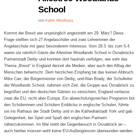
School
von
Katrin Windhaus
Kommt der Brexit wie ursprünglich angestrebt am 29. März? Diese
Frage stellten sich 27 Angelaschüler und zwei Lehrerinnen der
Angelaschule mit ganz besonderem Interesse. Vom 29.3. bis zum 5.4.
waren sie nämlich Gäste der Allestree Woodlands School in Osnabrücks
Partnerstadt Derby und konnten dort hautnah verfolgen, wie sehr das
Thema „Brexit“ in England derzeit die Medien, aber auch den Alltag der
Menschen beherrscht. Dem herzlichen Empfang tat das keinen Abbruch.
Mike Carr, der Bürgermeister von Derby, und Alan Brady, der Schulleiter
der Woodlands School, nahmen sich Zeit, die Gruppe aus Osnabrück zu
begrüßen und den deutschen Gästen zu versichern, England verlasse
zwar die EU, nicht aber Europa. Ein abwechslungsreiches Programm bot
den Schülerinnen und Schülern Einblicke in englische Schulen, führte
sie ins Rathaus der Stadt Derby und in die Kathedralstadt York und gab
Gelegenheit, bei Spiel und Spaß den englischen Partnern
näherzukommen. Im Mai steht der Gegenbesuch in Osnabrück an –
auch hierbei müssen wohl keine EU-Außengrenzen überwunden werden.