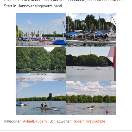
Start in Hannover eingesetzt habt!
Kategorien:
Aktuell
,
Rudern
|
Schlagwörter:
Rudern
,
Wettkämpfe