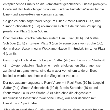
entsprechende Emails an die Veranstalter geschrieben, unsere (wenigen)
Boote auf den Rats-Hänger organisiert und die Teilnehmer*innen für die
Einer- und Zweier-Rennen konnten starten.
So gab es dann sogar zwei Siege im Einer: Amelie Ridder (10 d) und
Simon Schonebeck (10 d) erkämpften sich mit deutlichem Vorsprung
jeweils klar Platz 1 über 500 m.
Über dieselbe Strecke belegten zudem Paul Fiset (10 b) und Mattis
Schröder (10 b) im Zweier Platz 3 (von 5) sowie Louis von Strohe (8c),
der in dieser Saison neu in Wettkampfklasse II mitrudert, im Einer Platz
4 (von 6).
Ganz unglücklich ist es für Leopold Saffer (9 d) und Louis von Strohe (8
c) im Zweier gelaufen: Nach einem sehr erfolgreichen Start lagen sie
zunächst mit ganz vorne, sind dann aber von einem anderen Boot
behindert worden und haben den Sieg leider verpasst.
Der neu zusammengesetzte Renn-Vierer mit Paul Fiset (10 b), Leopold
Saffer (9 d), Simon Schonebeck (10 d), Mattis Schröder (10 b) und
Steuermann Louis von Strohe (8 c) blieb ohne die eingespielte
ursprüngliche Besatzung zwar ohne Erfolg, war aber dennoch mit
Einsatz und Spaß dabei. .
Allen einen herzlichen Glückwunsch und klasse, dass ihr euch für den