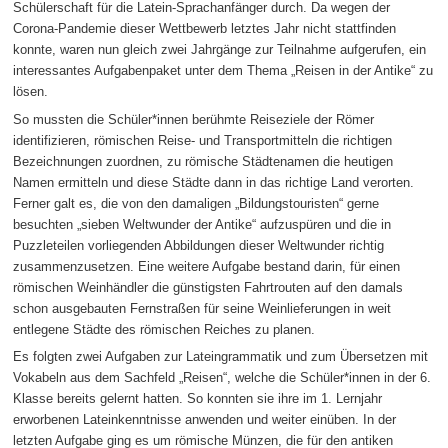
Schülerschaft für die Latein-Sprachanfänger durch. Da wegen der
Corona-Pandemie dieser Wettbewerb letztes Jahr nicht stattfinden
konnte, waren nun gleich zwei Jahrgänge zur Teilnahme aufgerufen, ein
interessantes Aufgabenpaket unter dem Thema „Reisen in der Antike“ zu
lösen.
So mussten die Schüler*innen berühmte Reiseziele der Römer
identifizieren, römischen Reise- und Transportmitteln die richtigen
Bezeichnungen zuordnen, zu römische Städtenamen die heutigen
Namen ermitteln und diese Städte dann in das richtige Land verorten.
Ferner galt es, die von den damaligen „Bildungstouristen“ gerne
besuchten „sieben Weltwunder der Antike“ aufzuspüren und die in
Puzzleteilen vorliegenden Abbildungen dieser Weltwunder richtig
zusammenzusetzen. Eine weitere Aufgabe bestand darin, für einen
römischen Weinhändler die günstigsten Fahrtrouten auf den damals
schon ausgebauten Fernstraßen für seine Weinlieferungen in weit
entlegene Städte des römischen Reiches zu planen.
Es folgten zwei Aufgaben zur Lateingrammatik und zum Übersetzen mit
Vokabeln aus dem Sachfeld „Reisen“, welche die Schüler*innen in der 6.
Klasse bereits gelernt hatten. So konnten sie ihre im 1. Lernjahr
erworbenen Lateinkenntnisse anwenden und weiter einüben. In der
letzten Aufgabe ging es um römische Münzen, die für den antiken