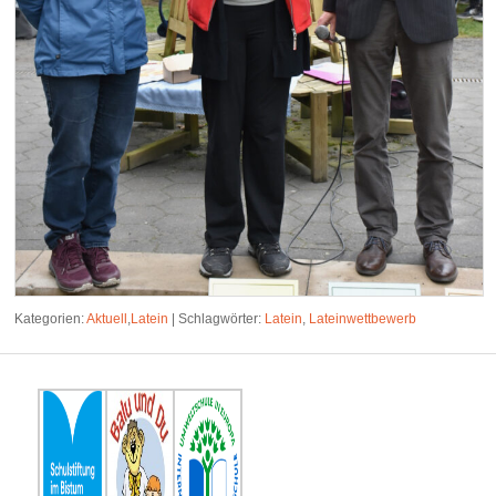
Kategorien:
Aktuell
,
Latein
|
Schlagwörter:
Latein
,
Lateinwettbewerb