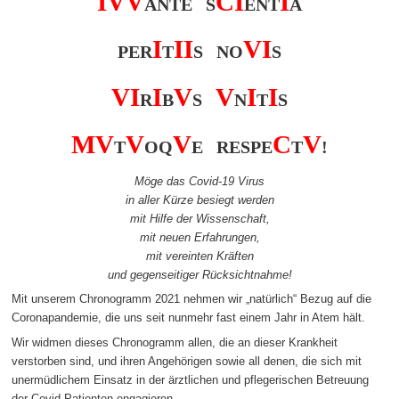
I
V
V
C
I
I
ANTE S
ENT
A
I
I
I
V
I
PER
T
S NO
S
V
I
I
V
V
I
I
R
B
S
N
T
S
M
V
V
V
C
V
T
OQ
E RESPE
T
!
Möge das Covid-19 Virus
in aller Kürze besiegt werden
mit Hilfe der Wissenschaft,
mit neuen Erfahrungen,
mit vereinten Kräften
und gegenseitiger Rücksichtnahme!
Mit unserem Chronogramm 2021 nehmen wir „natürlich“ Bezug auf die
Coronapandemie, die uns seit nunmehr fast einem Jahr in Atem hält.
Wir widmen dieses Chronogramm allen, die an dieser Krankheit
verstorben sind, und ihren Angehörigen sowie all denen, die sich mit
unermüdlichem Einsatz in der ärztlichen und pflegerischen Betreuung
der Covid-Patienten engagieren.