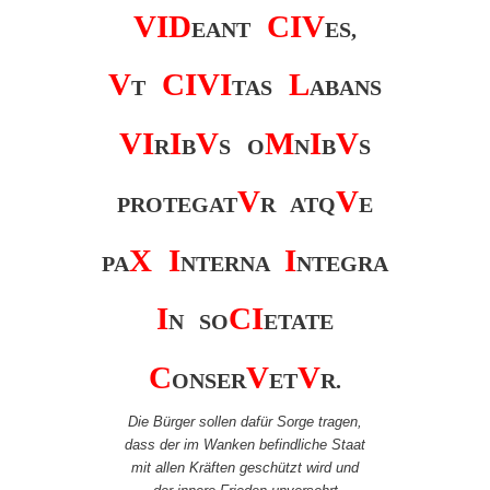
V
I
D
C
I
V
EANT
ES,
V
C
I
V
I
L
T
TAS
ABANS
V
I
I
V
M
I
V
R
B
S O
N
B
S
V
V
PROTEGAT
R ATQ
E
X
I
I
PA
NTERNA
NTEGRA
I
C
I
N SO
ETATE
C
V
V
ONSER
ET
R.
Die Bürger sollen dafür Sorge tragen,
dass der im Wanken befindliche Staat
mit allen Kräften geschützt wird und