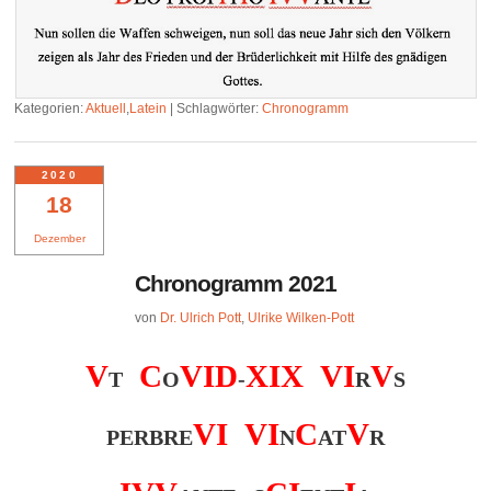
Kategorien:
Aktuell
,
Latein
|
Schlagwörter:
Chronogramm
2020
18
Dezember
Chronogramm 2021
von
Dr. Ulrich Pott
,
Ulrike Wilken-Pott
V
C
V
I
D
X
I
X
V
I
V
T
O
-
R
S
V
I
V
I
C
V
PERBRE
N
AT
R