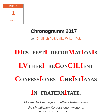
2017
1
Januar
Chronogramm 2017
von
Dr. Ulrich Pott
,
Ulrike Wilken-Pott
D
I
I
M
I
I
ES FEST
REFOR
AT
ON
S
L
V
I
C
C
I
L
I
THER
RE
ON
ENT
C
I
C
I
I
ONFESS
ONES
HR
ST
ANAS
I
I
N FRATERN
TATE.
Mögen die Festtage zu Luthers Reformation
die christlichen Konfessionen wieder in