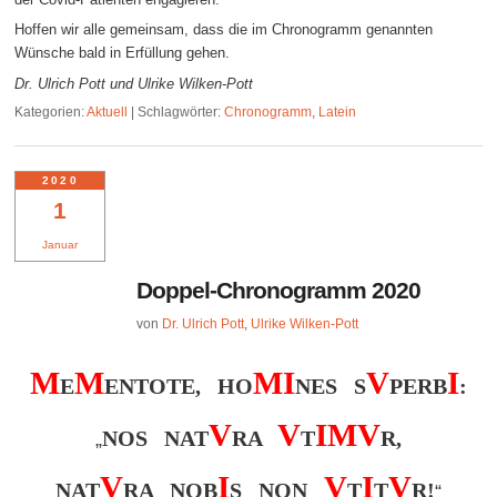
Hoffen wir alle gemeinsam, dass die im Chronogramm genannten
Wünsche bald in Erfüllung gehen.
Dr. Ulrich Pott und Ulrike Wilken-Pott
Kategorien:
Aktuell
|
Schlagwörter:
Chronogramm
,
Latein
2020
1
Januar
Doppel-Chronogramm 2020
von
Dr. Ulrich Pott
,
Ulrike Wilken-Pott
M
M
M
I
V
I
E
ENTOTE, HO
NES S
PERB
:
V
V
I
M
V
NOS NAT
RA
T
R,
„
V
I
V
I
V
NAT
RA NOB
S NON
T
T
R!
“