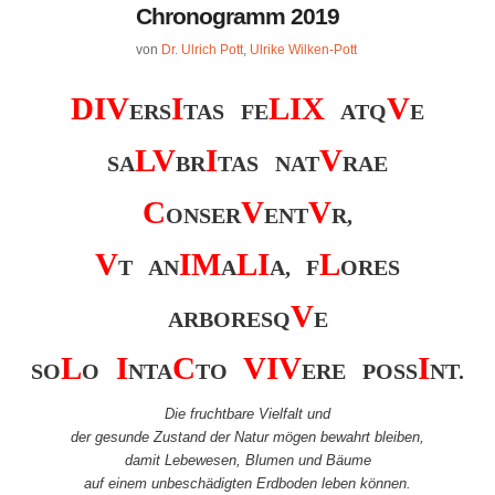
Chronogramm 2019
von
Dr. Ulrich Pott
,
Ulrike Wilken-Pott
D
I
V
I
L
I
X
V
ERS
TAS FE
ATQ
E
L
V
I
V
SA
BR
TAS NAT
RAE
C
V
V
ONSER
ENT
R,
V
I
M
L
I
L
T AN
A
A, F
ORES
V
ARBORESQ
E
L
I
C
V
I
V
I
SO
O
NTA
TO
ERE POSS
NT.
Die fruchtbare Vielfalt und
der gesunde Zustand der Natur mögen bewahrt bleiben,
damit Lebewesen, Blumen und Bäume
auf einem unbeschädigten Erdboden leben können.