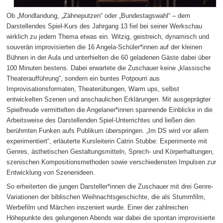
Ob „Mondlandung, „Zähneputzen“ oder „Bundestagswahl“ – dem
Darstellendes Spiel-Kurs des Jahrgang 13 fiel bei seiner Werkschau
wirklich zu jedem Thema etwas ein. Witzig, geistreich, dynamisch und
souverän improvisierten die 16 Angela-Schüler*innen auf der kleinen
Bühnen in der Aula und unterhielten die 60 geladenen Gäste dabei über
100 Minuten bestens. Dabei erwartete die Zuschauer keine „klassische
Theateraufführung“, sondern ein buntes Potpourri aus
Improvisationsformaten, Theaterübungen, Warm ups, selbst
entwickelten Szenen und anschaulichen Erklärungen. Mit ausgeprägter
Spielfreude vermittelten die Angelaner*innen spannende Einblicke in die
Arbeitsweise des Darstellenden Spiel-Unterrichtes und ließen den
berühmten Funken aufs Publikum überspringen. „Im DS wird vor allem
experimentiert“, erläuterte Kursleiterin Catrin Stubbe: Experimente mit
Genres, ästhetischen Gestaltungsmitteln, Sprech- und Körperhaltungen,
szenischen Kompositionsmethoden sowie verschiedensten Impulsen zur
Entwicklung von Szenenideen.
So erheiterten die jungen Darsteller*innen die Zuschauer mit drei Genre-
Variationen der biblischen Weihnachtsgeschichte, die als Stummfilm,
Werbefilm und Märchen inszeniert wurde. Einer der zahlreichen
Höhepunkte des gelungenen Abends war dabei die spontan improvisierte