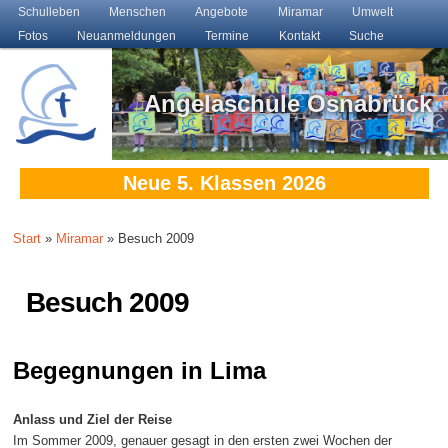
Main menu
Schulleben
Skip to primary content
Skip to secondary content
Menschen
Angebote
Miramar
Umwelt
Fotos
Neuanmeldungen
Termine
Kontakt
Suche
Angelaschule Osnabrück
Neue 5. Klassen 2026
Start
»
Miramar
» Besuch 2009
Besuch 2009
Begegnungen in Lima
Anlass und Ziel der Reise
Im Sommer 2009, genauer gesagt in den ersten zwei Wochen der