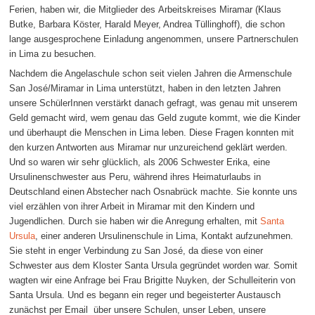
Ferien, haben wir, die Mitglieder des Arbeitskreises Miramar (Klaus
Butke, Barbara Köster, Harald Meyer, Andrea Tüllinghoff), die schon
lange ausgesprochene Einladung angenommen, unsere Partnerschulen
in Lima zu besuchen.
Nachdem die Angelaschule schon seit vielen Jahren die Armenschule
San José/Miramar in Lima unterstützt, haben in den letzten Jahren
unsere SchülerInnen verstärkt danach gefragt, was genau mit unserem
Geld gemacht wird, wem genau das Geld zugute kommt, wie die Kinder
und überhaupt die Menschen in Lima leben. Diese Fragen konnten mit
den kurzen Antworten aus Miramar nur unzureichend geklärt werden.
Und so waren wir sehr glücklich, als 2006 Schwester Erika, eine
Ursulinenschwester aus Peru, während ihres Heimaturlaubs in
Deutschland einen Abstecher nach Osnabrück machte. Sie konnte uns
viel erzählen von ihrer Arbeit in Miramar mit den Kindern und
Jugendlichen. Durch sie haben wir die Anregung erhalten, mit
Santa
Ursula
, einer anderen Ursulinenschule in Lima, Kontakt aufzunehmen.
Sie steht in enger Verbindung zu San José, da diese von einer
Schwester aus dem Kloster Santa Ursula gegründet worden war. Somit
wagten wir eine Anfrage bei Frau Brigitte Nuyken, der Schulleiterin von
Santa Ursula. Und es begann ein reger und begeisterter Austausch 
zunächst per Email  über unsere Schulen, unser Leben, unsere