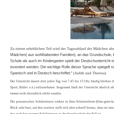
Zu einem erheblichen Teil wird der Tagesablauf der Mädchen abe
Mädchen( aus wohlhabenden Familien), an das Grundschule, Ki
Schule als auch im Kindergarten spielt der Deutschunterricht e
investiert werden. Die wichtige Rolle dieser Sprache spiegelt s
Spanisch und in Deutsch beschriftet.“
(Judith und Theresa)
Der Unterricht dauert dort jeden Tag von 7.45 bis 15 Uhr, häufig bleibe
Sport, Ballet o.ä.) teilzunehmen. Insgesamt läuft der Unterricht ähnlich a
immer recht freundlich erlebt wurden.
Die peruanischen Schülerinnen wirken in ihrer Schuluniform (blau-grün-ka
Blick sehr brav, auf den zweiten stellt sich aber schnell heraus, dass sie 
das auch bei unseren Schülerinnen in der Angelaschule der Fall ist.