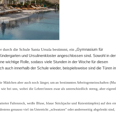
„Gymnasium für
r durch die Schule Santa Ursula bestimmt, ein
ndergarten und Ursulinenkloster angeschlossen sind. Sowohl in der
ine wichtige Rolle, sodass viele Stunden in der Woche für diesen
ich auch innerhalb der Schule wieder, beispielsweise sind die Türen i
n die Mädchen aber auch noch länger, um an bestimmten Arbeitsgemeinschaften (Mu
b wie bei uns, wobei die Lehrer/innen zwar als unterschiedlich streng, aber eigent
rierter Faltenrock, weiße Bluse, blaue Strickjacke und Kniestrümpfen) auf den er
mindestens genauso viel im Unterricht „schwatzen“ oder andersweitig abgelenkt sind,