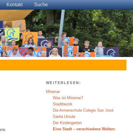
Kontakt
Suche
WEITERLESEN:
Miramar
Was ist Miramar?
Stadtbezirk
Die Armenschule Colegio San José
Santa Ursula
Der Kindergarten
Eine Stadt – verschiedene Welten:
rrn