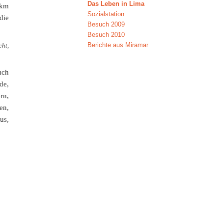
Das Leben in Lima
 km
Sozialstation
die
Besuch 2009
Besuch 2010
Berichte aus Miramar
cht,
uch
de,
rn,
en,
us,