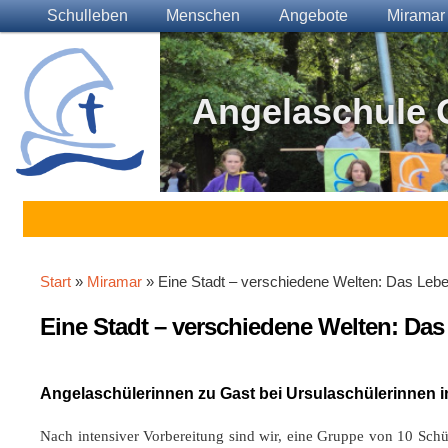
Main menu
Skip to primary content
Skip to secondary content
Schulleben
Menschen
Angebote
Miramar
Angelaschule 
Start
»
Miramar
» Eine Stadt – verschiedene Welten: Das Lebe
Eine Stadt – verschiedene Welten: Das
Angelaschülerinnen zu Gast bei Ursulaschülerinnen i
Nach intensiver Vorbereitung sind wir, eine Gruppe von 10 Sch