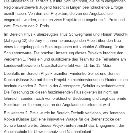
Die Angelaschule ist stolz auf ihre Schüler:innen, die beim diesjährigen
Regionalwettbewerb Jugend forscht in Lingen beeindruckende Erfolge
erzielt haben. Von den vier Projekten, die von der Angelaschule
eingereicht wurden, erhielten zwei Projekte den begehrten 1. Preis und
zwei Projekte den 2. Preis.
Im Bereich Physik überzeugten Titus Schwegmann und Florian Waschki
(Jahrgang 12) die Jury mit ihrer herausragenden Arbeit über den Bau
eines fasergekoppelten Spektrographen mit variabler Auflösung für die
Schulsternwarte. Die präzise Umsetzung dieses Projekts brachte den
verdienten 1. Preis ein und qualifizierte das Team für die Teilnahme am
Landeswettbewerb in Clausthal-Zellerfeld vom 11. bis 13. März.
Ebenfalls im Bereich Physik erzielten Friederike Gelhot und Bennet
Kopka (Klasse 8a) mit ihrem Projekt zu nichtnewtonschen Fluiden einen
beeindruckenden 2. Preis in der Alterssparte „Schüler experimentieren“.
Die Forschung zu diesen faszinierenden Flüssigkeiten ist nicht nur
lehrreich, sondern auch von praktischer Bedeutung und zeigt das breite
Spektrum an Themen, das an der Angelaschule erforscht wird.
Ein weiterer 2. Preis wurde im Bereich Technik verliehen, wo Jonathan
Kopka (Klasse 11d) eine innovative Waage für die Bienenstöcke der
Schule konstruierte. Dieses Projekt unterstreicht das Engagement der
Angelaschule für Umweltschutz und Nachhaltigkeit.