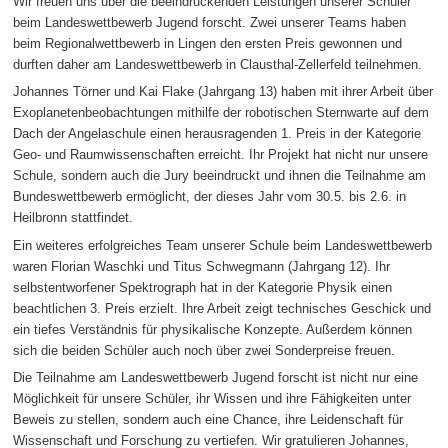
Wir freuen uns über die beeindruckenden Leistungen unserer Schüler
beim Landeswettbewerb Jugend forscht. Zwei unserer Teams haben
beim Regionalwettbewerb in Lingen den ersten Preis gewonnen und
durften daher am Landeswettbewerb in Clausthal-Zellerfeld teilnehmen.
Johannes Törner und Kai Flake (Jahrgang 13) haben mit ihrer Arbeit über
Exoplanetenbeobachtungen mithilfe der robotischen Sternwarte auf dem
Dach der Angelaschule einen herausragenden 1. Preis in der Kategorie
Geo- und Raumwissenschaften erreicht. Ihr Projekt hat nicht nur unsere
Schule, sondern auch die Jury beeindruckt und ihnen die Teilnahme am
Bundeswettbewerb ermöglicht, der dieses Jahr vom 30.5. bis 2.6. in
Heilbronn stattfindet.
Ein weiteres erfolgreiches Team unserer Schule beim Landeswettbewerb
waren Florian Waschki und Titus Schwegmann (Jahrgang 12). Ihr
selbstentworfener Spektrograph hat in der Kategorie Physik einen
beachtlichen 3. Preis erzielt. Ihre Arbeit zeigt technisches Geschick und
ein tiefes Verständnis für physikalische Konzepte. Außerdem können
sich die beiden Schüler auch noch über zwei Sonderpreise freuen.
Die Teilnahme am Landeswettbewerb Jugend forscht ist nicht nur eine
Möglichkeit für unsere Schüler, ihr Wissen und ihre Fähigkeiten unter
Beweis zu stellen, sondern auch eine Chance, ihre Leidenschaft für
Wissenschaft und Forschung zu vertiefen. Wir gratulieren Johannes,