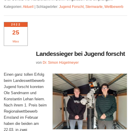
Kategorien:
Aktuell
|
Schlagwörter:
Jugend Forscht
,
Sternwarte
,
Wettbewerb
2022
25
März
Landessieger bei Jugend forscht
von
Dr. Simon Hügelmeyer
Einen ganz tollen Erfolg
beim Landeswettbewerb
Jugend forscht konnten
Ole Sandmann und
Konstantin Lehan feiern.
Nach ihrem 1. Preis beim
Regionalwettbewerb
Emsland im Februar
haben die beiden am
22.03. in zwei