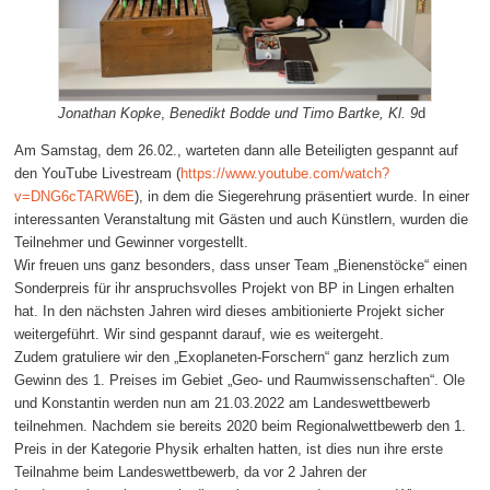
Jonathan Kopke
,
Benedikt Bodde und
Timo Bartke
, Kl. 9
d
Am Samstag, dem 26.02., warteten dann alle Beteiligten gespannt auf
den YouTube Livestream (
https://www.youtube.com/watch?
v=DNG6cTARW6E
), in dem die Siegerehrung präsentiert wurde. In einer
interessanten Veranstaltung mit Gästen und auch Künstlern, wurden die
Teilnehmer und Gewinner vorgestellt.
Wir freuen uns ganz besonders, dass unser Team „Bienenstöcke“ einen
Sonderpreis für ihr anspruchsvolles Projekt von BP in Lingen erhalten
hat. In den nächsten Jahren wird dieses ambitionierte Projekt sicher
weitergeführt. Wir sind gespannt darauf, wie es weitergeht.
Zudem gratuliere wir den „Exoplaneten-Forschern“ ganz herzlich zum
Gewinn des 1. Preises im Gebiet „Geo- und Raumwissenschaften“. Ole
und Konstantin werden nun am 21.03.2022 am Landeswettbewerb
teilnehmen. Nachdem sie bereits 2020 beim Regionalwettbewerb den 1.
Preis in der Kategorie Physik erhalten hatten, ist dies nun ihre erste
Teilnahme beim Landeswettbewerb, da vor 2 Jahren der