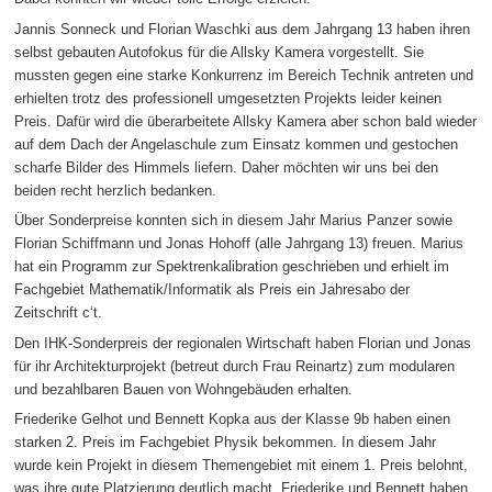
Jannis Sonneck und Florian Waschki aus dem Jahrgang 13 haben ihren
selbst gebauten Autofokus für die Allsky Kamera vorgestellt. Sie
mussten gegen eine starke Konkurrenz im Bereich Technik antreten und
erhielten trotz des professionell umgesetzten Projekts leider keinen
Preis. Dafür wird die überarbeitete Allsky Kamera aber schon bald wieder
auf dem Dach der Angelaschule zum Einsatz kommen und gestochen
scharfe Bilder des Himmels liefern. Daher möchten wir uns bei den
beiden recht herzlich bedanken.
Über Sonderpreise konnten sich in diesem Jahr Marius Panzer sowie
Florian Schiffmann und Jonas Hohoff (alle Jahrgang 13) freuen. Marius
hat ein Programm zur Spektrenkalibration geschrieben und erhielt im
Fachgebiet Mathematik/Informatik als Preis ein Jahresabo der
Zeitschrift c‘t.
Den IHK-Sonderpreis der regionalen Wirtschaft haben Florian und Jonas
für ihr Architekturprojekt (betreut durch Frau Reinartz) zum modularen
und bezahlbaren Bauen von Wohngebäuden erhalten.
Friederike Gelhot und Bennett Kopka aus der Klasse 9b haben einen
starken 2. Preis im Fachgebiet Physik bekommen. In diesem Jahr
wurde kein Projekt in diesem Themengebiet mit einem 1. Preis belohnt,
was ihre gute Platzierung deutlich macht. Friederike und Bennett haben