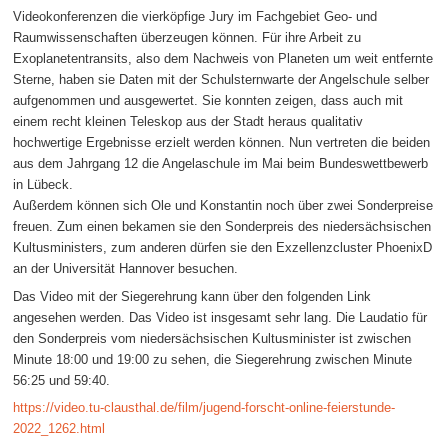
Videokonferenzen die vierköpfige Jury im Fachgebiet Geo- und
Raumwissenschaften überzeugen können. Für ihre Arbeit zu
Exoplanetentransits, also dem Nachweis von Planeten um weit entfernte
Sterne, haben sie Daten mit der Schulsternwarte der Angelschule selber
aufgenommen und ausgewertet. Sie konnten zeigen, dass auch mit
einem recht kleinen Teleskop aus der Stadt heraus qualitativ
hochwertige Ergebnisse erzielt werden können. Nun vertreten die beiden
aus dem Jahrgang 12 die Angelaschule im Mai beim Bundeswettbewerb
in Lübeck.
Außerdem können sich Ole und Konstantin noch über zwei Sonderpreise
freuen. Zum einen bekamen sie den Sonderpreis des niedersächsischen
Kultusministers, zum anderen dürfen sie den Exzellenzcluster PhoenixD
an der Universität Hannover besuchen.
Das Video mit der Siegerehrung kann über den folgenden Link
angesehen werden. Das Video ist insgesamt sehr lang. Die Laudatio für
den Sonderpreis vom niedersächsischen Kultusminister ist zwischen
Minute 18:00 und 19:00 zu sehen, die Siegerehrung zwischen Minute
56:25 und 59:40.
https://video.tu-clausthal.de/film/jugend-forscht-online-feierstunde-
2022_1262.html