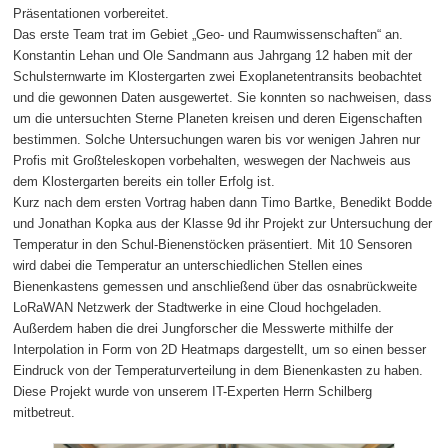
Präsentationen vorbereitet.
Das erste Team trat im Gebiet „Geo- und Raumwissenschaften“ an.
Konstantin Lehan und Ole Sandmann aus Jahrgang 12 haben mit der
Schulsternwarte im Klostergarten zwei Exoplanetentransits beobachtet
und die gewonnen Daten ausgewertet. Sie konnten so nachweisen, dass
um die untersuchten Sterne Planeten kreisen und deren Eigenschaften
bestimmen. Solche Untersuchungen waren bis vor wenigen Jahren nur
Profis mit Großteleskopen vorbehalten, weswegen der Nachweis aus
dem Klostergarten bereits ein toller Erfolg ist.
Kurz nach dem ersten Vortrag haben dann Timo Bartke, Benedikt Bodde
und Jonathan Kopka aus der Klasse 9d ihr Projekt zur Untersuchung der
Temperatur in den Schul-Bienenstöcken präsentiert. Mit 10 Sensoren
wird dabei die Temperatur an unterschiedlichen Stellen eines
Bienenkastens gemessen und anschließend über das osnabrückweite
LoRaWAN Netzwerk der Stadtwerke in eine Cloud hochgeladen.
Außerdem haben die drei Jungforscher die Messwerte mithilfe der
Interpolation in Form von 2D Heatmaps dargestellt, um so einen besser
Eindruck von der Temperaturverteilung in dem Bienenkasten zu haben.
Diese Projekt wurde von unserem IT-Experten Herrn Schilberg
mitbetreut.