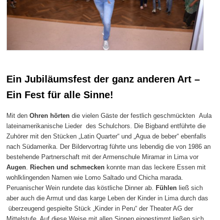
Ein Jubiläumsfest der ganz anderen Art –
Ein Fest für alle Sinne!
Mit den
Ohren
hörten
die vielen Gäste der festlich geschmückten Aula
lateinamerikanische Lieder des Schulchors. Die Bigband entführte die
Zuhörer mit den Stücken „Latin Quarter“ und „Agua de beber“ ebenfalls
nach Südamerika. Der Bildervortrag führte uns lebendig die von 1986 an
bestehende Partnerschaft mit der Armenschule Miramar in Lima vor
Augen
.
Riechen und schmecken
konnte man das leckere Essen mit
wohlklingenden Namen wie Lomo Saltado und Chicha marada.
Peruanischer Wein rundete das köstliche Dinner ab.
Fühlen
ließ sich
aber auch die Armut und das karge Leben der Kinder in Lima durch das
überzeugend gespielte Stück „Kinder in Peru“ der Theater AG der
Mittelstufe. Auf diese Weise mit allen Sinnen eingestimmt ließen sich