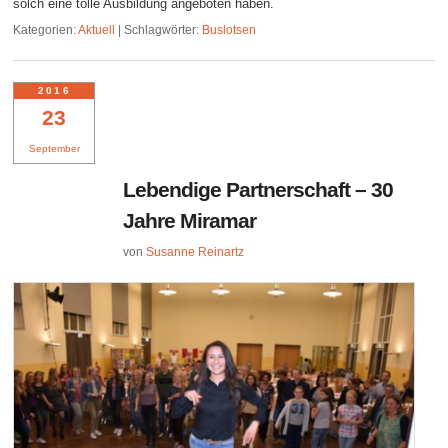
solch eine tolle Ausbildung angeboten haben.
Kategorien:
Aktuell
|
Schlagwörter:
Buslotsen
2016
23
September
Lebendige Partnerschaft – 30
Jahre Miramar
von
Susanne Reinartz