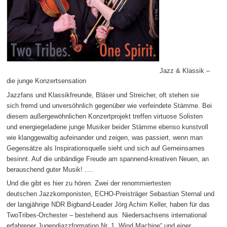
Jazz & Klassik –
die junge Konzertsensation
Jazzfans und Klassikfreunde, Bläser und Streicher, oft stehen sie
sich fremd und unversöhnlich gegenüber wie verfeindete Stämme. Bei
diesem außergewöhnlichen Konzertprojekt treffen virtuose Solisten
und energiegeladene junge Musiker beider Stämme ebenso kunstvoll
wie klanggewaltig aufeinander und zeigen, was passiert, wenn man
Gegensätze als Inspirationsquelle sieht und sich auf Gemeinsames
besinnt. Auf die unbändige Freude am spannend-kreativen Neuen, an
berauschend guter Musik! ….
Und die gibt es hier zu hören. Zwei der renommiertesten
deutschen Jazzkomponisten, ECHO-Preisträger Sebastian Sternal und
der langjährige NDR Bigband-Leader Jörg Achim Keller, haben für das
TwoTribes-Orchester – bestehend aus Niedersachsens international
erfahrener Jugendjazzformation Nr. 1 „Wind Machine“ und einer