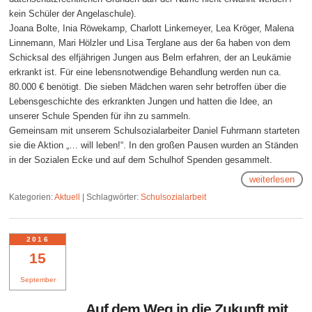
kein Schüler der Angelaschule).
Joana Bolte, Inia Röwekamp, Charlott Linkemeyer, Lea Kröger, Malena
Linnemann, Mari Hölzler und Lisa Terglane aus der 6a haben von dem
Schicksal des elfjährigen Jungen aus Belm erfahren, der an Leukämie
erkrankt ist. Für eine lebensnotwendige Behandlung werden nun ca.
80.000 € benötigt. Die sieben Mädchen waren sehr betroffen über die
Lebensgeschichte des erkrankten Jungen und hatten die Idee, an
unserer Schule Spenden für ihn zu sammeln.
Gemeinsam mit unserem Schulsozialarbeiter Daniel Fuhrmann starteten
sie die Aktion „… will leben!“. In den großen Pausen wurden an Ständen
in der Sozialen Ecke und auf dem Schulhof Spenden gesammelt.
weiterlesen
Kategorien:
Aktuell
|
Schlagwörter:
Schulsozialarbeit
2016
15
September
Auf dem Weg in die Zukunft mit