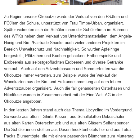
Zu Beginn unserer Ökobutze wurde der Verkauf von den FSJlern und
FÖJlern der Schule, unterstützt von Frau Timpe-Urban, organisiert.
Später widmeten sich die Schüler:innen der Schülerfirma im Rahmen
des WPKs neben dem Verkauf von Unterrichtsmaterialien, dem Angela-
Honig und Bio- /Fairtrade Snacks auch vielen anderen Projekten im
Bereich Umweltschutz und Nachhaltigkeit. So wurden Apfelringe
hergestellt, Plätzchen und Kuchen gebacken, Erdbeerspieße und
Erdbeereis aus selbstgepflückten Erdbeeren und diverse Getränke
verkauft. Auch auf den Adventsbasaren und Sommerfesten war die
Ökobutze immer vertreten, zum Beispiel wurde der Verkauf der
Wandkarten aus der Bio- und Erdkundesammlung auf dem letzen
Adventszauber organisiert. Auch die fair gehandelten Osterhasen und
Nikoläuse wurden in Zusammenarbeit mit der Eine-Welt-AG in der
Ökobutze angeboten.
In den letzten Jahren stand auch das Thema Upcycling im Vordergrund.
So wurde aus alten T-Shirts Kissen, aus Schallplatten Dekoschalen,
aus alten Karten Osterschmuck und aus alten Gläsern Seifenspender.
Die Schüler:innen stellten aus Dosen Insektenhotels her und aus Tetra-
Packs Blumentöpfe, die mit einem passenden Blümchen zum Muttertag