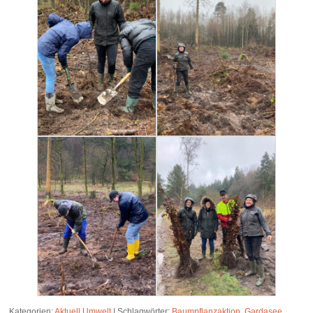
Kategorien:
Aktuell
,
Umwelt
|
Schlagwörter:
Baumpflanzaktion
,
Gardasee