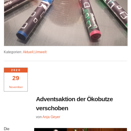
Kategorien:
Aktuell
,
Umwelt
2020
29
November
Adventsaktion der Ökobutze
verschoben
von
Anja Geyer
Die