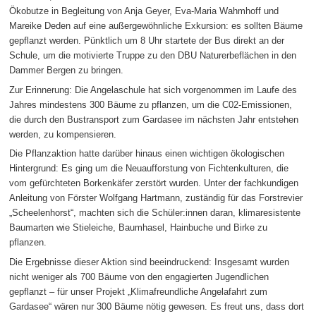
Ökobutze in Begleitung von Anja Geyer, Eva-Maria Wahmhoff und
Mareike Deden auf eine außergewöhnliche Exkursion: es sollten Bäume
gepflanzt werden. Pünktlich um 8 Uhr startete der Bus direkt an der
Schule, um die motivierte Truppe zu den DBU Naturerbeflächen in den
Dammer Bergen zu bringen.
Zur Erinnerung: Die Angelaschule hat sich vorgenommen im Laufe des
Jahres mindestens 300 Bäume zu pflanzen, um die C02-Emissionen,
die durch den Bustransport zum Gardasee im nächsten Jahr entstehen
werden, zu kompensieren.
Die Pflanzaktion hatte darüber hinaus einen wichtigen ökologischen
Hintergrund: Es ging um die Neuaufforstung von Fichtenkulturen, die
vom gefürchteten Borkenkäfer zerstört wurden. Unter der fachkundigen
Anleitung von Förster Wolfgang Hartmann, zuständig für das Forstrevier
„Scheelenhorst“, machten sich die Schüler:innen daran, klimaresistente
Baumarten wie Stieleiche, Baumhasel, Hainbuche und Birke zu
pflanzen.
Die Ergebnisse dieser Aktion sind beeindruckend: Insgesamt wurden
nicht weniger als 700 Bäume von den engagierten Jugendlichen
gepflanzt – für unser Projekt „Klimafreundliche Angelafahrt zum
Gardasee“ wären nur 300 Bäume nötig gewesen. Es freut uns, dass dort