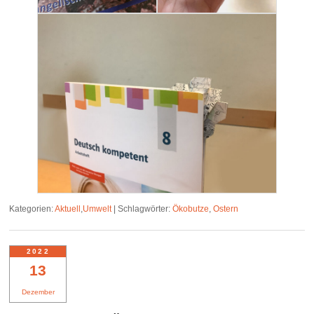
Kategorien:
Aktuell
,
Umwelt
|
Schlagwörter:
Ökobutze
,
Ostern
2022
13
Dezember