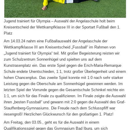
Jugend trainiert für Olympia – Auswahl der Angelaschule holt beim
Kreisentscheid der Wettkampfklasse III in der Sportart Fußball den 1.
Platz
Am 14.03.24 nahm eine Fußballauswahl der Angelaschule der
Wettkampfklasse III am Kreisentscheid „Fussball“ im Rahmen von
„Jugend trainiert für Olympia“ teil. Mit großer Begeisterung reisten wir
zum Schulzentrum Sonnenhügel und spielten uns auf dem
Kunstrasenplatz ein. Das erste Spiel gegen die Erich-Maria-Remarque
Schule endete Unentschieden, 1:1, trotz großer Überlegenheit und einem
hohen Chancenplus. Das zweite Spiel konnte mit 1:0 nach sehr starker
Leistung gegen die Oberschule am Sonnenhügel gewonnen werden. Im
letzten Spiel der Vorrunde gegen die Gesamtschule Schinkel reichte ein
1:1, um sich für das Finale zu qualifizieren. Im Finale zeigte die Auswahl
ihren „besten Fussball“ und gewann mit 2:0 gegen die Auswahl des Graf-
Stauffenberg-Gymnasiums. Die Freude nach dem Schlusspfiff war
riesengroß! Herzlichen Glückwunsch für den großartigen 1. Platz!
Am Freitag, den 03.05., geht es für die Auswahl in einem
Qualifikationsspiel gegen das Gymnasium Bad Iburg, um sich