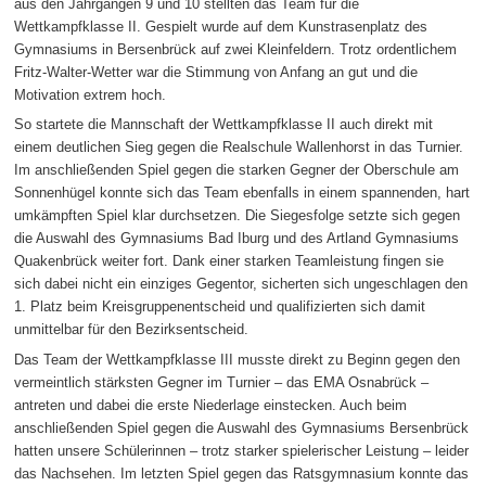
aus den Jahrgängen 9 und 10 stellten das Team für die
Wettkampfklasse II. Gespielt wurde auf dem Kunstrasenplatz des
Gymnasiums in Bersenbrück auf zwei Kleinfeldern. Trotz ordentlichem
Fritz-Walter-Wetter war die Stimmung von Anfang an gut und die
Motivation extrem hoch.
So startete die Mannschaft der Wettkampfklasse II auch direkt mit
einem deutlichen Sieg gegen die Realschule Wallenhorst in das Turnier.
Im anschließenden Spiel gegen die starken Gegner der Oberschule am
Sonnenhügel konnte sich das Team ebenfalls in einem spannenden, hart
umkämpften Spiel klar durchsetzen. Die Siegesfolge setzte sich gegen
die Auswahl des Gymnasiums Bad Iburg und des Artland Gymnasiums
Quakenbrück weiter fort. Dank einer starken Teamleistung fingen sie
sich dabei nicht ein einziges Gegentor, sicherten sich ungeschlagen den
1. Platz beim Kreisgruppenentscheid und qualifizierten sich damit
unmittelbar für den Bezirksentscheid.
Das Team der Wettkampfklasse III musste direkt zu Beginn gegen den
vermeintlich stärksten Gegner im Turnier – das EMA Osnabrück –
antreten und dabei die erste Niederlage einstecken. Auch beim
anschließenden Spiel gegen die Auswahl des Gymnasiums Bersenbrück
hatten unsere Schülerinnen – trotz starker spielerischer Leistung – leider
das Nachsehen. Im letzten Spiel gegen das Ratsgymnasium konnte das