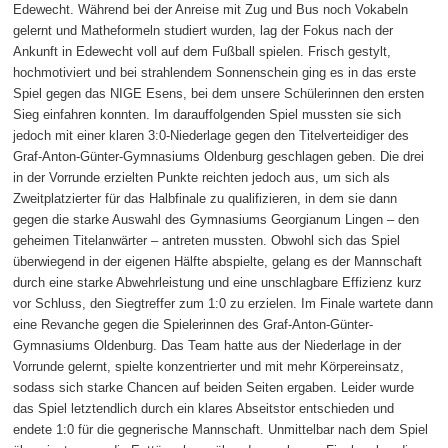
Edewecht. Während bei der Anreise mit Zug und Bus noch Vokabeln
gelernt und Matheformeln studiert wurden, lag der Fokus nach der
Ankunft in Edewecht voll auf dem Fußball spielen. Frisch gestylt,
hochmotiviert und bei strahlendem Sonnenschein ging es in das erste
Spiel gegen das NIGE Esens, bei dem unsere Schülerinnen den ersten
Sieg einfahren konnten. Im darauffolgenden Spiel mussten sie sich
jedoch mit einer klaren 3:0‑Niederlage gegen den Titelverteidiger des
Graf-Anton-Günter-Gymnasiums Oldenburg geschlagen geben. Die drei
in der Vorrunde erzielten Punkte reichten jedoch aus, um sich als
Zweitplatzierter für das Halbfinale zu qualifizieren, in dem sie dann
gegen die starke Auswahl des Gymnasiums Georgianum Lingen – den
geheimen Titelanwärter – antreten mussten. Obwohl sich das Spiel
überwiegend in der eigenen Hälfte abspielte, gelang es der Mannschaft
durch eine starke Abwehrleistung und eine unschlagbare Effizienz kurz
vor Schluss, den Siegtreffer zum 1:0 zu erzielen. Im Finale wartete dann
eine Revanche gegen die Spielerinnen des Graf-Anton-Günter-
Gymnasiums Oldenburg. Das Team hatte aus der Niederlage in der
Vorrunde gelernt, spielte konzentrierter und mit mehr Körpereinsatz,
sodass sich starke Chancen auf beiden Seiten ergaben. Leider wurde
das Spiel letztendlich durch ein klares Abseitstor entschieden und
endete 1:0 für die gegnerische Mannschaft. Unmittelbar nach dem Spiel