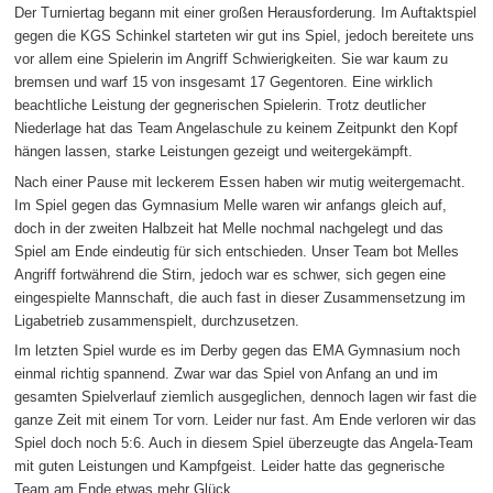
Der Turniertag begann mit einer großen Herausforderung. Im Auftaktspiel
gegen die KGS Schinkel starteten wir gut ins Spiel, jedoch bereitete uns
vor allem eine Spielerin im Angriff Schwierigkeiten. Sie war kaum zu
bremsen und warf 15 von insgesamt 17 Gegentoren. Eine wirklich
beachtliche Leistung der gegnerischen Spielerin. Trotz deutlicher
Niederlage hat das Team Angelaschule zu keinem Zeitpunkt den Kopf
hängen lassen, starke Leistungen gezeigt und weitergekämpft.
Nach einer Pause mit leckerem Essen haben wir mutig weitergemacht.
Im Spiel gegen das Gymnasium Melle waren wir anfangs gleich auf,
doch in der zweiten Halbzeit hat Melle nochmal nachgelegt und das
Spiel am Ende eindeutig für sich entschieden. Unser Team bot Melles
Angriff fortwährend die Stirn, jedoch war es schwer, sich gegen eine
eingespielte Mannschaft, die auch fast in dieser Zusammensetzung im
Ligabetrieb zusammenspielt, durchzusetzen.
Im letzten Spiel wurde es im Derby gegen das EMA Gymnasium noch
einmal richtig spannend. Zwar war das Spiel von Anfang an und im
gesamten Spielverlauf ziemlich ausgeglichen, dennoch lagen wir fast die
ganze Zeit mit einem Tor vorn. Leider nur fast. Am Ende verloren wir das
Spiel doch noch 5:6. Auch in diesem Spiel überzeugte das Angela-Team
mit guten Leistungen und Kampfgeist. Leider hatte das gegnerische
Team am Ende etwas mehr Glück.