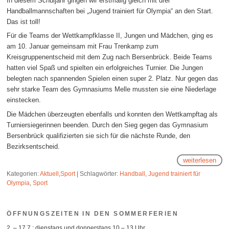
In diesem Schuljahr gingen wir erstmalig gleich mit drei
Handballmannschaften bei „Jugend trainiert für Olympia“ an den Start.
Das ist toll!
Für die Teams der Wettkampfklasse II, Jungen und Mädchen, ging es
am 10. Januar gemeinsam mit Frau Trenkamp zum
Kreisgruppenentscheid mit dem Zug nach Bersenbrück. Beide Teams
hatten viel Spaß und spielten ein erfolgreiches Turnier. Die Jungen
belegten nach spannenden Spielen einen super 2. Platz. Nur gegen das
sehr starke Team des Gymnasiums Melle mussten sie eine Niederlage
einstecken.
Die Mädchen überzeugten ebenfalls und konnten den Wettkampftag als
Turniersiegerinnen beenden. Durch den Sieg gegen das Gymnasium
Bersenbrück qualifizierten sie sich für die nächste Runde, den
Bezirksentscheid.
weiterlesen
Kategorien:
Aktuell
,
Sport
|
Schlagwörter:
Handball
,
Jugend trainiert für
Olympia
,
Sport
ÖFFNUNGSZEITEN IN DEN SOMMERFERIEN
2. – 17.7.: dienstags und donnerstags 10 – 13 Uhr