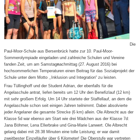
Die
Paul-Moor-Schule aus Bersenbrück hatte zur 10. Paul-Moor-
Sommerolympiade eingeladen und zahlreiche Schulen und Vereine
fanden Zeit, um am Samstag
n
achmittag (27. August 2016) bei
hochsommerlichen Temperaturen einen Beitrag für das Sozialprojekt der
Schule unter dem Motto ,,Inklusion und Integration“ zu leisten.
Frau Tüllinghoff und der Student Adrian, der ebenfalls für die
Angelaschule antrat, liefen bereits um 12 Uhr den Benefizlauf (12 km)
mit sehr großem Erfolg. Um 14 Uhr startete der Staffellauf, an dem die
Angelaschule schon seit einigen Jahren teilnimmt. Dabei absolvierte
jeder Angelaner die gesamte Strecke (6 km) allein. Ole Albrecht aus der
Klasse 5d war ebenso am Start wie drei Mädchen aus der Klasse 7d:
Jana Böhmer, Lena Ellerbrake und Gina-Marie Lanwert. Ole Albrecht
gelang dabei mit 28.38 Minuten eine tolle Leistung; er war damit
zweitbester Einzelläufer über 6 Kilometer! Die Oberstufe war vertreten