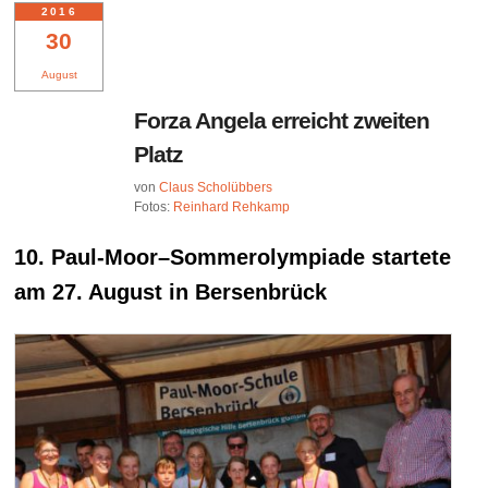
2016
30
August
Forza Angela erreicht zweiten
Platz
von
Claus Scholübbers
Fotos:
Reinhard Rehkamp
10. Paul-Moor
–
Sommerolympiade startete
am 27. August in Bersenbrück