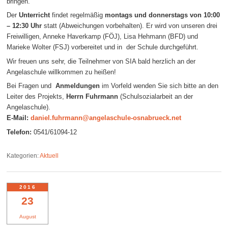
bringen.
Der
Unterricht
findet regelmäßig
montags und donnerstags von 10:00
– 12:30 Uhr
statt (Abweichungen vorbehalten). Er wird von unseren drei
Freiwilligen, Anneke Haverkamp (FÖJ), Lisa Hehmann (BFD) und
Marieke Wolter (FSJ) vorbereitet und in der Schule durchgeführt.
Wir freuen uns sehr, die Teilnehmer von SIA bald herzlich an der
Angelaschule willkommen zu heißen!
Bei Fragen und
Anmeldungen
im Vorfeld wenden Sie sich bitte an den
Leiter des Projekts,
Herrn Fuhrmann
(Schulsozialarbeit an der
Angelaschule).
E-Mail:
daniel.fuhrmann@angelaschule-osnabrueck.net
Telefon:
0541/61094-12
Kategorien:
Aktuell
2016
23
August