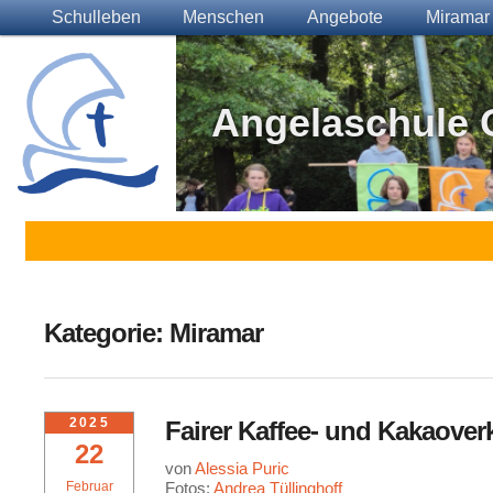
Main menu
Skip to primary content
Skip to secondary content
Schulleben
Menschen
Angebote
Miramar
Angelaschule 
Kategorie:
Miramar
2025
Fairer Kaffee- und Kakaover
22
von
Alessia Puric
Februar
Fotos:
Andrea Tüllinghoff