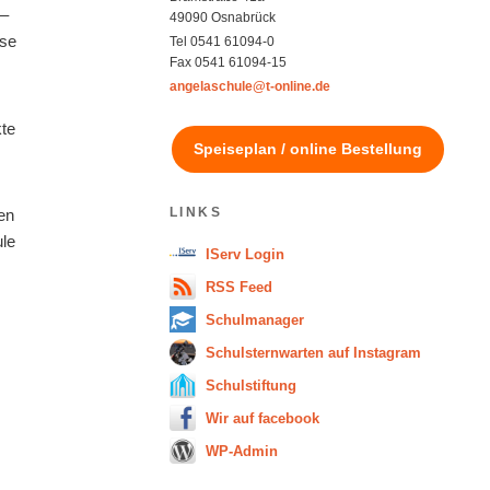
 –
49090 Osnabrück
use
Tel 0541 61094-0
Fax 0541 61094-15
angelaschule@t-online.de
kte
Speiseplan / online Bestellung
LINKS
en
ule
IServ Login
RSS Feed
Schulmanager
Schulsternwarten auf Instagram
Schulstiftung
Wir auf facebook
WP-Admin