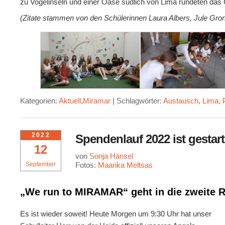
zu Vogelinseln und einer Oase südlich von Lima rundeten d
(Zitate stammen von den Schülerinnen Laura Albers, Jule Gron
Kategorien:
Aktuell
,
Miramar
|
Schlagwörter:
Austausch
,
Lima
,
2022
Spendenlauf 2022 ist gestart
12
von
Sonja Hänsel
September
Fotos:
Maarika Meltsas
„We run to MIRAMAR“ geht in die zweite 
Es ist wieder soweit! Heute Morgen um 9:30 Uhr hat unser