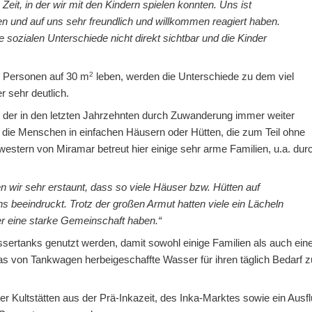
Zeit, in der wir mit den Kindern spielen konnten. Uns ist
nen und auf uns sehr freundlich und willkommen reagiert haben.
e sozialen Unterschiede nicht direkt sichtbar und die Kinder
2
7 Personen auf 30 m
leben, werden die Unterschiede zu dem viel
 sehr deutlich.
 der in den letzten Jahrzehnten durch Zuwanderung immer weiter
die Menschen in einfachen Häusern oder Hütten, die zum Teil ohne
stern von Miramar betreut hier einige sehr arme Familien, u.a. dur
n wir sehr erstaunt, dass so viele Häuser bzw. Hütten auf
beeindruckt. Trotz der großen Armut hatten viele ein Lächeln
er eine starke Gemeinschaft haben.“
assertanks genutzt werden, damit sowohl einige Familien als auch ein
as von Tankwagen herbeigeschaffte Wasser für ihren täglich Bedarf z
 Kultstätten aus der Prä-Inkazeit, des Inka-Marktes sowie ein Ausf