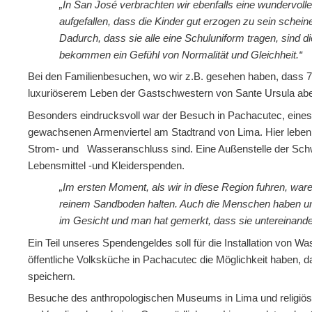
„In San José verbrachten wir ebenfalls eine wundervolle 
aufgefallen, dass die Kinder gut erzogen zu sein schei
Dadurch, dass sie alle eine Schuluniform tragen, sind di
bekommen ein Gefühl von Normalität und Gleichheit.“
Bei den Familienbesuchen, wo wir z.B. gesehen haben, dass 
luxuriöserem Leben der Gastschwestern von Sante Ursula aber
Besonders eindrucksvoll war der Besuch in Pachacutec, eines
gewachsenen Armenviertel am Stadtrand von Lima. Hier leben 
Strom- und Wasseranschluss sind. Eine Außenstelle der Schwe
Lebensmittel -und Kleiderspenden.
„Im ersten Moment, als wir in diese Region fuhren, ware
reinem Sandboden halten. Auch die Menschen haben uns 
im Gesicht und man hat gemerkt, dass sie untereinand
Ein Teil unseres Spendengeldes soll für die Installation von W
öffentliche Volksküche in Pachacutec die Möglichkeit haben, d
speichern.
Besuche des anthropologischen Museums in Lima und religiöser