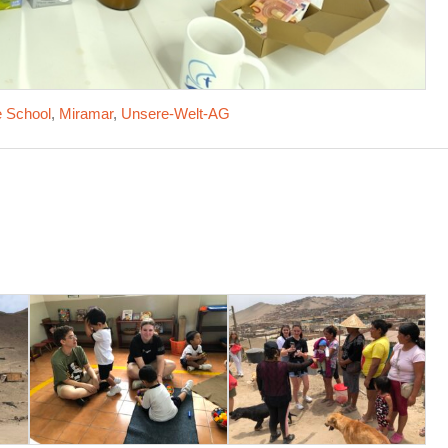
e School
,
Miramar
,
Unsere-Welt-AG