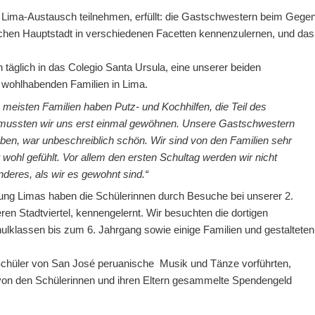
 Lima-Austausch teilnehmen, erfüllt: die Gastschwestern beim Gege
chen Hauptstadt in verschiedenen Facetten kennenzulernen, und das
n täglich in das Colegio Santa Ursula, eine unserer beiden
 wohlhabenden Familien in Lima.
e meisten Familien haben Putz- und Kochhilfen, die Teil des
 mussten wir uns erst einmal gewöhnen. Unsere Gastschwestern
ben, war unbeschreiblich schön. Wir sind von den Familien sehr
ohl gefühlt. Vor allem den ersten Schultag werden wir nicht
deres, als wir es gewohnt sind.“
ng Limas haben die Schülerinnen durch Besuche bei unserer 2.
en Stadtviertel, kennengelernt. Wir besuchten die dortigen
lklassen bis zum 6. Jahrgang sowie einige Familien und gestalteten
Schüler von San José peruanische Musik und Tänze vorführten,
von den Schülerinnen und ihren Eltern gesammelte Spendengeld