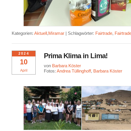
Kategorien:
Aktuell
,
Miramar
|
Schlagwörter:
Fairtrade
,
Fairtrad
2024
Prima Klima in Lima!
10
von
Barbara Köster
April
Fotos:
Andrea Tüllinghoff
,
Barbara Köster