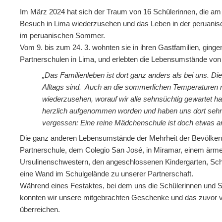
Im März 2024 hat sich der Traum von 16 Schülerinnen, die am
Besuch in Lima wiederzusehen und das Leben in der peruanis
im peruanischen Sommer.
Vom 9. bis zum 24. 3. wohnten sie in ihren Gastfamilien, ginge
Partnerschulen in Lima, und erlebten die Lebensumstände von
„Das Familienleben ist dort ganz anders als bei uns. Di
Alltags sind. Auch an die sommerlichen Temperaturen
wiederzusehen, worauf wir alle sehnsüchtig gewartet ha
herzlich aufgenommen worden und haben uns dort sehr w
vergessen: Eine reine Mädchenschule ist doch etwas an
Die ganz anderen Lebensumstände der Mehrheit der Bevölkeru
Partnerschule, dem Colegio San José, in Miramar, einem ärmer
Ursulinenschwestern, den angeschlossenen Kindergarten, Schu
eine Wand im Schulgelände zu unserer Partnerschaft.
Während eines Festaktes, bei dem uns die Schülerinnen und 
konnten wir unsere mitgebrachten Geschenke und das zuvor 
überreichen.