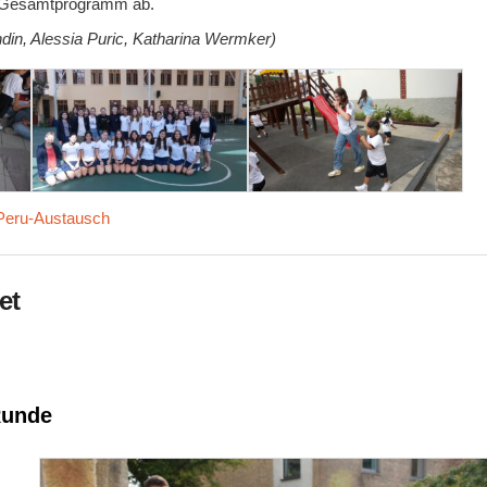
as Gesamtprogramm ab.
din, Alessia Puric, Katharina Wermker)
Peru-Austausch
et
Runde