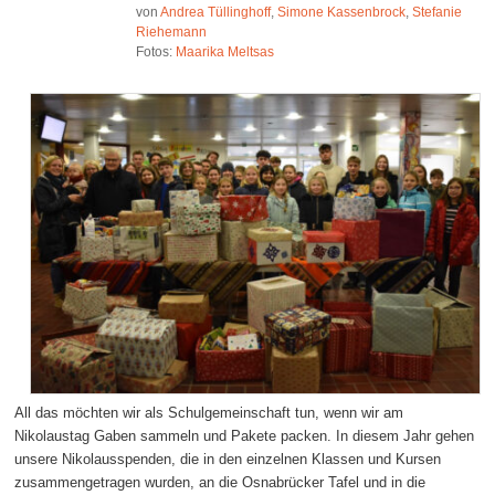
von
Andrea Tüllinghoff
,
Simone Kassenbrock
,
Stefanie
Riehemann
Fotos:
Maarika Meltsas
All das möchten wir als Schulgemeinschaft tun, wenn wir am
Nikolaustag Gaben sammeln und Pakete packen. In diesem Jahr gehen
unsere Nikolausspenden, die in den einzelnen Klassen und Kursen
zusammengetragen wurden, an die Osnabrücker Tafel und in die