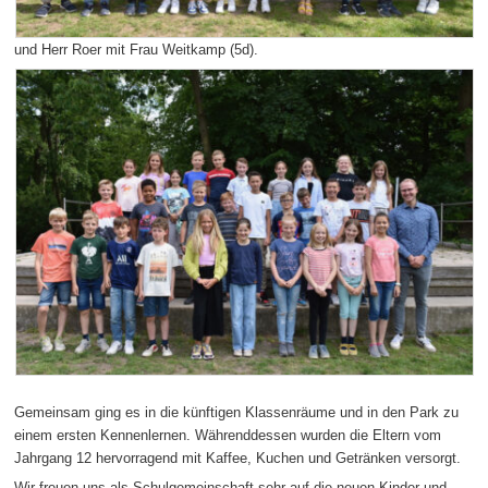
und Herr Roer mit Frau Weitkamp (5d).
Gemeinsam ging es in die künftigen Klassenräume und in den Park zu
einem ersten Kennenlernen. Währenddessen wurden die Eltern vom
Jahrgang 12 hervorragend mit Kaffee, Kuchen und Getränken versorgt.
Wir freuen uns als Schulgemeinschaft sehr auf die neuen Kinder und