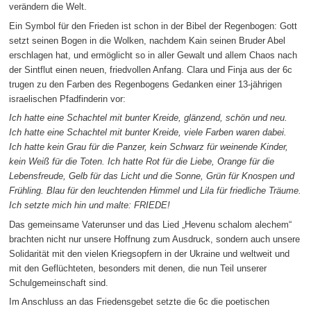
verändern die Welt.
Ein Symbol für den Frieden ist schon in der Bibel der Regenbogen: Gott
setzt seinen Bogen in die Wolken, nachdem Kain seinen Bruder Abel
erschlagen hat, und ermöglicht so in aller Gewalt und allem Chaos nach
der Sintflut einen neuen, friedvollen Anfang. Clara und Finja aus der 6c
trugen zu den Farben des Regenbogens Gedanken einer 13-jährigen
israelischen Pfadfinderin vor:
Ich hatte eine Schachtel mit bunter Kreide, glänzend, schön und neu.
Ich hatte eine Schachtel mit bunter Kreide, viele Farben waren dabei.
Ich hatte kein Grau für die Panzer, kein Schwarz für weinende Kinder,
kein Weiß für die Toten. Ich hatte Rot für die Liebe, Orange für die
Lebensfreude, Gelb für das Licht und die Sonne, Grün für Knospen und
Frühling. Blau für den leuchtenden Himmel und Lila für friedliche Träume.
Ich setzte mich hin und malte: FRIEDE!
Das gemeinsame Vaterunser und das Lied „Hevenu schalom alechem“
brachten nicht nur unsere Hoffnung zum Ausdruck, sondern auch unsere
Solidarität mit den vielen Kriegsopfern in der Ukraine und weltweit und
mit den Geflüchteten, besonders mit denen, die nun Teil unserer
Schulgemeinschaft sind.
Im Anschluss an das Friedensgebet setzte die 6c die poetischen