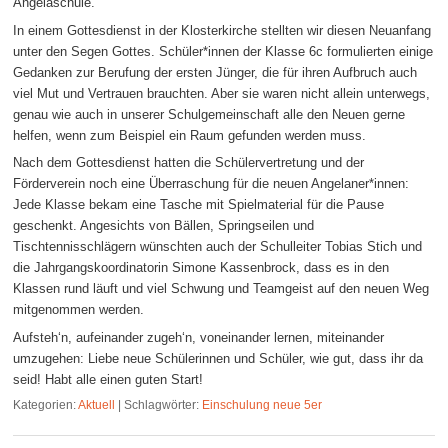
Angelaschule.
In einem Gottesdienst in der Klosterkirche stellten wir diesen Neuanfang
unter den Segen Gottes. Schüler*innen der Klasse 6c formulierten einige
Gedanken zur Berufung der ersten Jünger, die für ihren Aufbruch auch
viel Mut und Vertrauen brauchten. Aber sie waren nicht allein unterwegs,
genau wie auch in unserer Schulgemeinschaft alle den Neuen gerne
helfen, wenn zum Beispiel ein Raum gefunden werden muss.
Nach dem Gottesdienst hatten die Schülervertretung und der
Förderverein noch eine Überraschung für die neuen Angelaner*innen:
Jede Klasse bekam eine Tasche mit Spielmaterial für die Pause
geschenkt. Angesichts von Bällen, Springseilen und
Tischtennisschlägern wünschten auch der Schulleiter Tobias Stich und
die Jahrgangskoordinatorin Simone Kassenbrock, dass es in den
Klassen rund läuft und viel Schwung und Teamgeist auf den neuen Weg
mitgenommen werden.
Aufsteh‘n, aufeinander zugeh‘n, voneinander lernen, miteinander
umzugehen: Liebe neue Schülerinnen und Schüler, wie gut, dass ihr da
seid! Habt alle einen guten Start!
Kategorien:
Aktuell
|
Schlagwörter:
Einschulung neue 5er