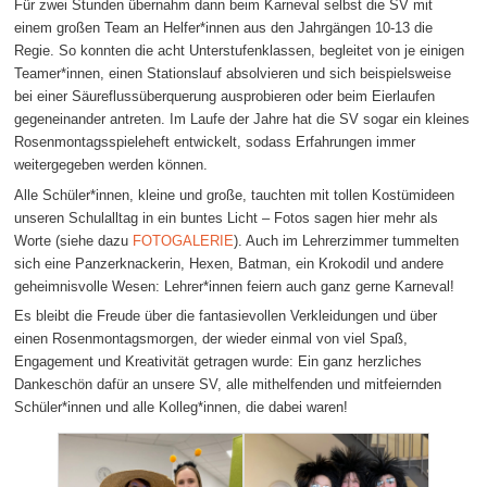
Für zwei Stunden übernahm dann beim Karneval selbst die SV mit
einem großen Team an Helfer*innen aus den Jahrgängen 10-13 die
Regie. So konnten die acht Unterstufenklassen, begleitet von je einigen
Teamer*innen, einen Stationslauf absolvieren und sich beispielsweise
bei einer Säureflussüberquerung ausprobieren oder beim Eierlaufen
gegeneinander antreten. Im Laufe der Jahre hat die SV sogar ein kleines
Rosenmontagsspieleheft entwickelt, sodass Erfahrungen immer
weitergegeben werden können.
Alle Schüler*innen, kleine und große, tauchten mit tollen Kostümideen
unseren Schulalltag in ein buntes Licht – Fotos sagen hier mehr als
Worte (siehe dazu
FOTOGALERIE
). Auch im Lehrerzimmer tummelten
sich eine Panzerknackerin, Hexen, Batman, ein Krokodil und andere
geheimnisvolle Wesen: Lehrer*innen feiern auch ganz gerne Karneval!
Es bleibt die Freude über die fantasievollen Verkleidungen und über
einen Rosenmontagsmorgen, der wieder einmal von viel Spaß,
Engagement und Kreativität getragen wurde: Ein ganz herzliches
Dankeschön dafür an unsere SV, alle mithelfenden und mitfeiernden
Schüler*innen und alle Kolleg*innen, die dabei waren!