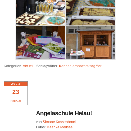
Kategorien:
Aktuell
|
Schlagwörter:
Kennenlernnachmittag 5er
2023
23
Februar
Angelaschule Helau!
von
Simone Kassenbrock
Fotos:
Maarika Meltsas