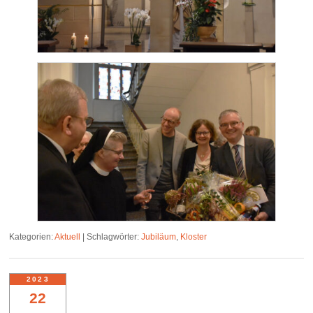
Kategorien:
Aktuell
|
Schlagwörter:
Jubiläum
,
Kloster
2023
22