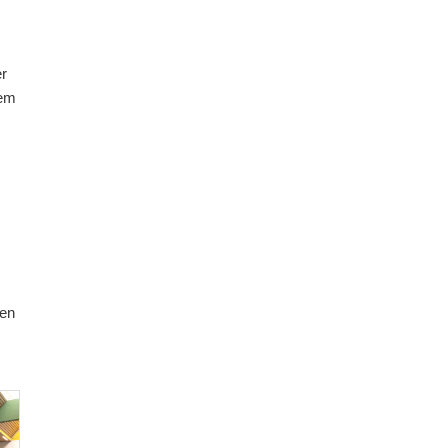
er
dem
len