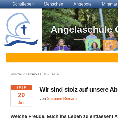
Main menu
Skip to primary content
Skip to secondary content
Schulleben
Menschen
Angebote
Miramar
Angelaschule 
MONTHLY ARCHIVES:
JUNI 2019
2019
Wir sind stolz auf unsere Ab
29
von
Susanne Reinartz
Juni
Welche Freude, Euch ins Leben zu entlassen! A