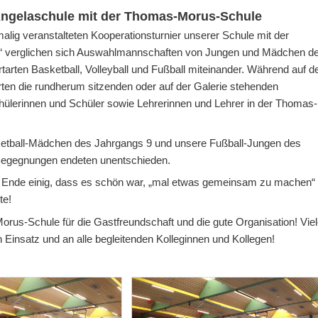
Angelaschule mit der Thomas-Morus-Schule
g veranstalteten Kooperationsturnier unserer Schule mit der
“ verglichen sich Auswahlmannschaften von Jungen und Mädchen d
arten Basketball, Volleyball und Fußball miteinander. Während auf 
berten die rundherum sitzenden oder auf der Galerie stehenden
ülerinnen und Schüler sowie Lehrerinnen und Lehrer in der Thomas-
ketball-Mädchen des Jahrgangs 9 und unsere Fußball-Jungen des
 Begegnungen endeten unentschieden.
am Ende einig, dass es schön war, „mal etwas gemeinsam zu machen“
te!
rus-Schule für die Gastfreundschaft und die gute Organisation! Vie
n Einsatz und an alle begleitenden Kolleginnen und Kollegen!