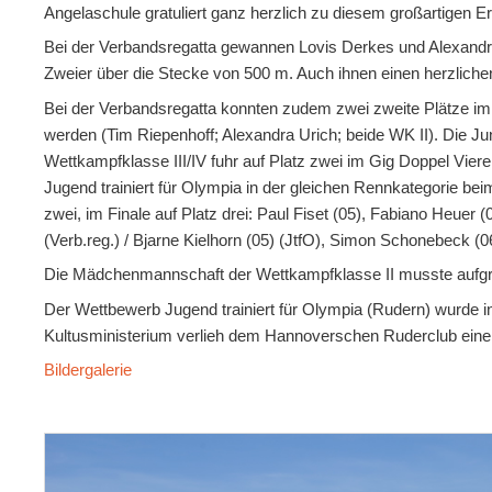
Angelaschule gratuliert ganz herzlich zu diesem großartigen Er
Bei der Verbandsregatta gewannen Lovis Derkes und Alexandr
Zweier über die Stecke von 500 m. Auch ihnen einen herzlich
Bei der Verbandsregatta konnten zudem zwei zweite Plätze im
werden (Tim Riepenhoff; Alexandra Urich; beide WK II). Die 
Wettkampfklasse III/IV fuhr auf Platz zwei im Gig Doppel Vier
Jugend trainiert für Olympia in der gleichen Rennkategorie beim
zwei, im Finale auf Platz drei: Paul Fiset (05), Fabiano Heuer
(Verb.reg.) / Bjarne Kielhorn (05) (JtfO), Simon Schonebeck (
Die Mädchenmannschaft der Wettkampfklasse II musste aufgrun
Der Wettbewerb Jugend trainiert für Olympia (Rudern) wurde i
Kultusministerium verlieh dem Hannoverschen Ruderclub eine 
Bildergalerie