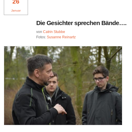
26
Januar
Die Gesichter sprechen Bände….
von
Catrin Stubbe
Fotos:
Susanne Reinartz