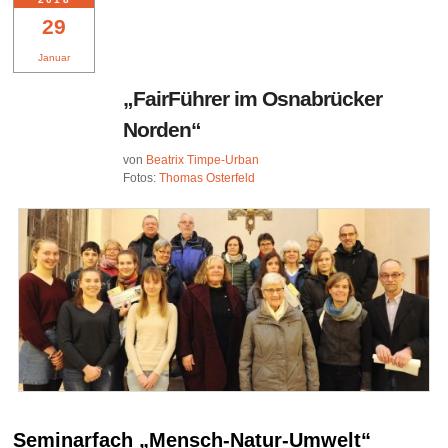
29
Januar
„FairFührer im Osnabrücker
Norden“
von
Beatrix Timpe-Urban
Fotos:
Thomas Osterfeld
Seminarfach „Mensch-Natur-Umwelt“