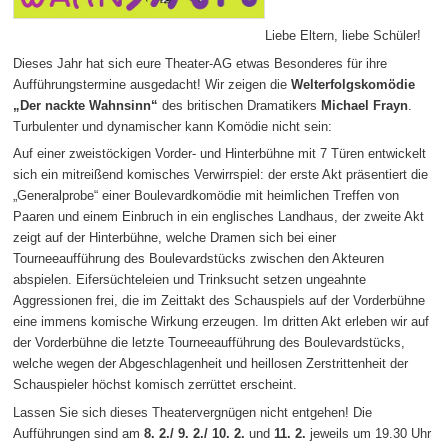
Liebe Eltern, liebe Schüler!
Dieses Jahr hat sich eure Theater-AG etwas Besonderes für ihre
Aufführungstermine ausgedacht! Wir zeigen die
Welterfolgskomödie
„Der nackte Wahnsinn“
des britischen Dramatikers
Michael Frayn
.
Turbulenter und dynamischer kann Komödie nicht sein:
Auf einer zweistöckigen Vorder- und Hinterbühne mit 7 Türen entwickelt
sich ein mitreißend komisches Verwirrspiel: der erste Akt präsentiert die
„Generalprobe“ einer Boulevardkomödie mit heimlichen Treffen von
Paaren und einem Einbruch in ein englisches Landhaus, der zweite Akt
zeigt auf der Hinterbühne, welche Dramen sich bei einer
Tourneeaufführung des Boulevardstücks zwischen den Akteuren
abspielen. Eifersüchteleien und Trinksucht setzen ungeahnte
Aggressionen frei, die im Zeittakt des Schauspiels auf der Vorderbühne
eine immens komische Wirkung erzeugen. Im dritten Akt erleben wir auf
der Vorderbühne die letzte Tourneeaufführung des Boulevardstücks,
welche wegen der Abgeschlagenheit und heillosen Zerstrittenheit der
Schauspieler höchst komisch zerrüttet erscheint.
Lassen Sie sich dieses Theatervergnügen nicht entgehen! Die
Aufführungen sind am
8. 2./ 9. 2./ 10. 2.
und
11. 2.
jeweils um 19.30 Uhr