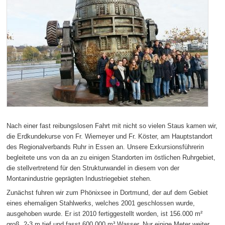
Nach einer fast reibungslosen Fahrt mit nicht so vielen Staus kamen wir,
die Erdkundekurse von Fr. Wiemeyer und Fr. Köster, am Hauptstandort
des Regionalverbands Ruhr in Essen an. Unsere Exkursionsführerin
begleitete uns von da an zu einigen Standorten im östlichen Ruhrgebiet,
die stellvertretend für den Strukturwandel in diesem von der
Montanindustrie geprägten Industriegebiet stehen.
Zunächst fuhren wir zum Phönixsee in Dortmund, der auf dem Gebiet
eines ehemaligen Stahlwerks, welches 2001 geschlossen wurde,
ausgehoben wurde. Er ist 2010 fertiggestellt worden, ist 156.000 m²
groß, 2-3 m tief und fasst 600.000 m³ Wasser. Nur einige Meter weiter