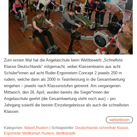
Zum ersten Mal hat die Angelaschule beim Wettbewerb „Schnellste
Klasse Deutschlands“ mitgemacht, wobei Klassenteams aus acht
Schüler*innen auf acht Ruder-Ergometern Concept 2 jeweils 250 m
rudern, welche dann als 2000 m Teamleistung in die Gesamtwertung
eingehen – jeweils nach Klassenstufen getrennt. Am vergangenen
Mittwoch, den 26. April, wurden bereits die Sieger*innen der
Angelaschule geehrt (die Gesamtwertung steht noch aus) – pro
Jahrgang sowohl die besten Einzelergebnisse als auch die schnellsten
Klassen.
weiterlesen
Kategorien:
Aktuell
,
Rudern
|
Schlagwörter:
Deutschlands schnellste Klasse
,
Ergometer Wettkampf
,
Rudern
,
Wettkämpfe