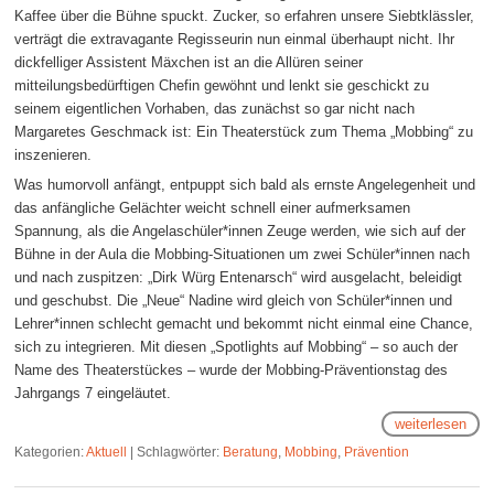
Kaffee über die Bühne spuckt. Zucker, so erfahren unsere Siebtklässler,
verträgt die extravagante Regisseurin nun einmal überhaupt nicht. Ihr
dickfelliger Assistent Mäxchen ist an die Allüren seiner
mitteilungsbedürftigen Chefin gewöhnt und lenkt sie geschickt zu
seinem eigentlichen Vorhaben, das zunächst so gar nicht nach
Margaretes Geschmack ist: Ein Theaterstück zum Thema „Mobbing“ zu
inszenieren.
Was humorvoll anfängt, entpuppt sich bald als ernste Angelegenheit und
das anfängliche Gelächter weicht schnell einer aufmerksamen
Spannung, als die Angelaschüler*innen Zeuge werden, wie sich auf der
Bühne in der Aula die Mobbing-Situationen um zwei Schüler*innen nach
und nach zuspitzen: „Dirk Würg Entenarsch“ wird ausgelacht, beleidigt
und geschubst. Die „Neue“ Nadine wird gleich von Schüler*innen und
Lehrer*innen schlecht gemacht und bekommt nicht einmal eine Chance,
sich zu integrieren. Mit diesen „Spotlights auf Mobbing“ – so auch der
Name des Theaterstückes – wurde der Mobbing-Präventionstag des
Jahrgangs 7 eingeläutet.
weiterlesen
Kategorien:
Aktuell
|
Schlagwörter:
Beratung
,
Mobbing
,
Prävention