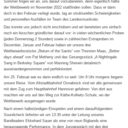
Sommer fingen wir an, uns darauf vorzubereiten, denn eigentlich hätte
der Wettbewerb im November 2022 stattfinden sollen. Dass er dann
doch in den Februar verlegt wurde, lag an strukturellen Schwierigkeiten
und personellen Ausfällen im Team des Landesmusikrats.
Das konnte uns jedoch nicht erschüttern und wir bereiteten uns einfach
noch ein bisschen gründlicher darauf vor: in vielen wöchentlichen Proben
(jeden Donnerstag 2 Stunden) sowie in zahlreichen Extraproben im
Dezember, Januar und Februar haben wir unsere drei
Wettbewerbsstücke „Return of the Saints“ von Thorsten Maas, „Better
days ahead“ von Pat Metheny und das Gesangsstück „A Nightingale
Sang in Berkeley Square“ von Manning Sherwin detailreich
auseinandergenommen und perfektioniert.
Am 25. Februar war es dann endlich so weit: Um 9 Uhr morgens begann
unsere Reise. Vom Altstadtbahnhof Osnabrück sind wir alle gemeinsam
mit dem Zug zum Hauptbahnhof Hannover gefahren. Von dort aus
machten wir uns auf den Weg zur Käthe-Kollwitz-Schule, wo der
Wettbewerb ausgetragen wurde.
Nach einem halbstündigen Einspielen und einem darauffolgendem
Soundcheck lieferten wir um 13:30 unter der Leitung unseres
Bandleaders Ekkehard Sauer als eine von neun Bigbands eine
herausragende Performance. In dem Jurygespräch mit den drei