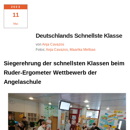
2023
11
Mai
Deutschlands Schnellste Klasse
von
Anja Cavazos
Fotos:
Anja Cavazos
,
Maarika Meltsas
Siegerehrung der schnellsten Klassen beim
Ruder-Ergometer Wettbewerb der
Angelaschule