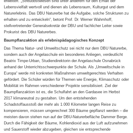
erweitert. „Streuobstwiesen sind unter anderem für den Erhalt der
Lebensvielfalt wertvoll und dienen als Lebensraum, Kulturgut und dem
Naturerlebnis. Das DBU Naturerbe hat die Aufgabe, solche Strukturen zu
erhalten und zu entwickeln“, betont Prof. Dr. Werner Wahmhoff,
stellvertretender Generalsekretär der DBU und fachlicher Leiter sowie
Prokurist des DBU Naturerbes.
Baumpflanzaktion als erlebnispädagogisches Konzept
Das Thema Natur- und Umweltschutz sei nicht nur dem DBU Naturerbe,
sondern auch der Angelaschule ein besonderes Anliegen, verdeutlicht
Beatrix Timpe-Urban, Studiendirektorin der Angelaschule Osnabrück
anhand der Unterrichtsschwerpunkte der Schule. Als „Umweltschule in
Europa“ werde mit konkreten Maßnahmen umweltgerechtes Verhalten
gefördert. Die Schüler würden für Themen wie Energie, Klimaschutz oder
Mobilität im Rahmen verschiedener Projekte sensibilisiert. Ziel der
Baumpflanzaktion ist es, die Schulfahrt an den Gardasee im Herbst
2017 klimaneutral zu gestalten. Um den entstehenden
Schadstoffausstoß der mehr als 1.000 Kilometer langen Reise zu
kompensieren, müssen umgerechnet 300 Bäume gepflanzt werden – die
meisten davon stehen nun auf der DBU-Naturerbefläche Dammer Berge.
Durch die Fähigkeit der Bäume, Kohlendioxid aus der Luft aufzunehmen
und Sauerstoff wieder abzugeben, gleichen sie entsprechende