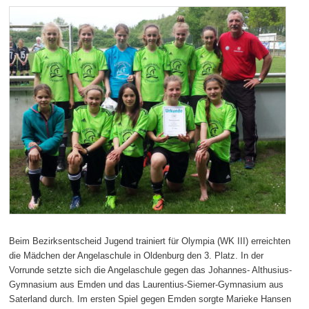
Beim Bezirksentscheid Jugend trainiert für Olympia (WK III) erreichten
die Mädchen der Angelaschule in Oldenburg den 3. Platz. In der
Vorrunde setzte sich die Angelaschule gegen das Johannes- Althusius-
Gymnasium aus Emden und das Laurentius-Siemer-Gymnasium aus
Saterland durch. Im ersten Spiel gegen Emden sorgte Marieke Hansen