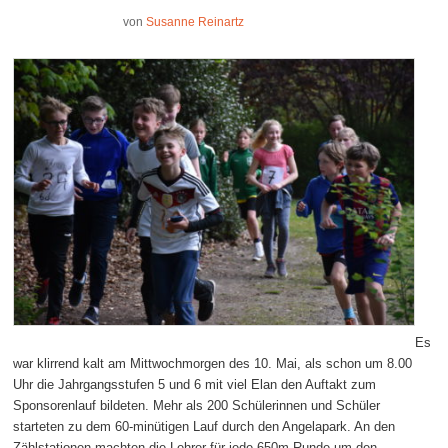
von
Susanne Reinartz
Es
war klirrend kalt am Mittwochmorgen des 10. Mai, als schon um 8.00
Uhr die Jahrgangsstufen 5 und 6 mit viel Elan den Auftakt zum
Sponsorenlauf bildeten. Mehr als 200 Schülerinnen und Schüler
starteten zu dem 60-minütigen Lauf durch den Angelapark. An den
Zählstationen machten die Lehrer für jede 650m-Runde um den