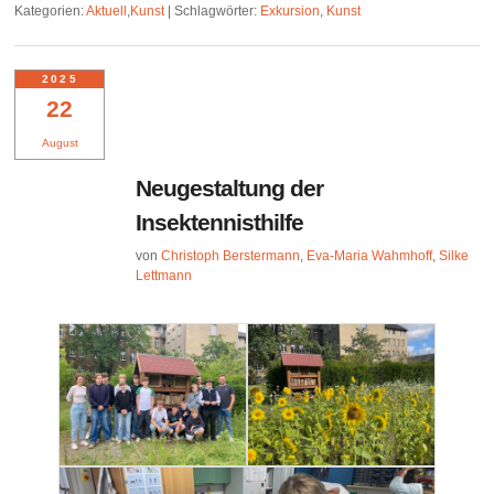
Kategorien:
Aktuell
,
Kunst
|
Schlagwörter:
Exkursion
,
Kunst
2025
22
August
Neugestaltung der
Insektennisthilfe
von
Christoph Berstermann
,
Eva-Maria Wahmhoff
,
Silke
Lettmann