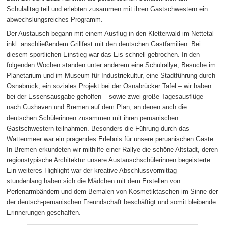
Schulalltag teil und erlebten zusammen mit ihren Gastschwestern ein
abwechslungsreiches Programm.
Der Austausch begann mit einem Ausflug in den Kletterwald im Nettetal
inkl. anschließendem Grillfest mit den deutschen Gastfamilien. Bei
diesem sportlichen Einstieg war das Eis schnell gebrochen. In den
folgenden Wochen standen unter anderem eine Schulrallye, Besuche im
Planetarium und im Museum für Industriekultur, eine Stadtführung durch
Osnabrück, ein soziales Projekt bei der Osnabrücker Tafel – wir haben
bei der Essensausgabe geholfen – sowie zwei große Tagesausflüge
nach Cuxhaven und Bremen auf dem Plan, an denen auch die
deutschen Schülerinnen zusammen mit ihren peruanischen
Gastschwestern teilnahmen. Besonders die Führung durch das
Wattenmeer war ein prägendes Erlebnis für unsere peruanischen Gäste.
In Bremen erkundeten wir mithilfe einer Rallye die schöne Altstadt, deren
regionstypische Architektur unsere Austauschschülerinnen begeisterte.
Ein weiteres Highlight war der kreative Abschlussvormittag –
stundenlang haben sich die Mädchen mit dem Erstellen von
Perlenarmbändern und dem Bemalen von Kosmetiktaschen im Sinne der
der deutsch-peruanischen Freundschaft beschäftigt und somit bleibende
Erinnerungen geschaffen.