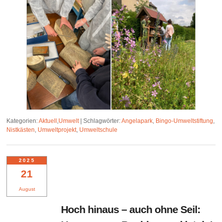
Kategorien:
Aktuell
,
Umwelt
|
Schlagwörter:
Angelapark
,
Bingo-Umweltstiftung
,
Nistkästen
,
Umweltprojekt
,
Umweltschule
2025
21
August
Hoch hinaus – auch ohne Seil: