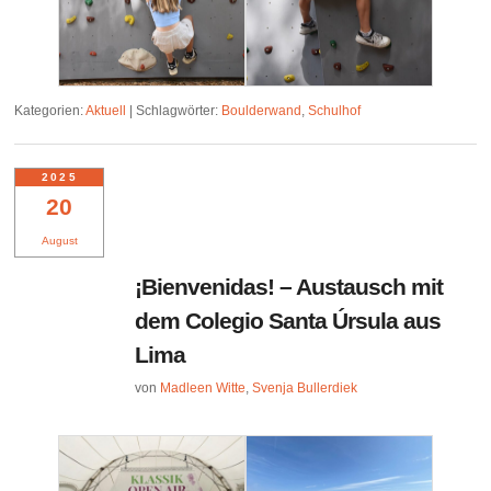
Kategorien:
Aktuell
|
Schlagwörter:
Boulderwand
,
Schulhof
2025
20
August
¡Bienvenidas! – Austausch mit
dem Colegio Santa Úrsula aus
Lima
von
Madleen Witte
,
Svenja Bullerdiek