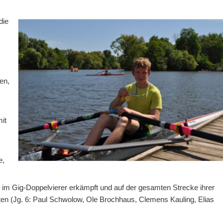
die
e
ren,
it
e,
 im Gig-Doppelvierer erkämpft und auf der gesamten Strecke ihrer
ten (Jg. 6: Paul Schwolow, Ole Brochhaus, Clemens Kauling, Elias