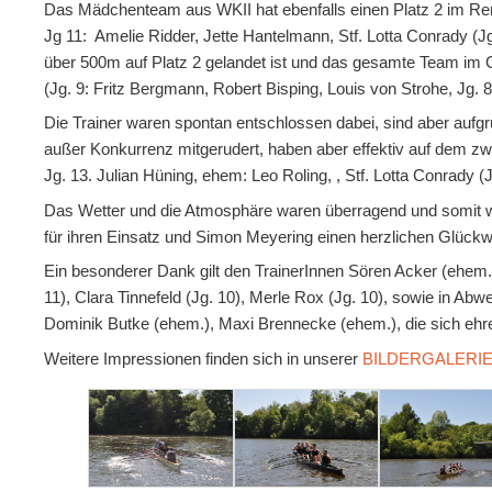
Das Mädchenteam aus WKII hat ebenfalls einen Platz 2 im Renn
Jg 11: Amelie Ridder, Jette Hantelmann, Stf. Lotta Conrady (J
über 500m auf Platz 2 gelandet ist und das gesamte Team im G
(Jg. 9: Fritz Bergmann, Robert Bisping, Louis von Strohe, Jg. 8
Die Trainer waren spontan entschlossen dabei, sind aber auf
außer Konkurrenz mitgerudert, haben aber effektiv auf dem zwei
Jg. 13. Julian Hüning, ehem: Leo Roling, , Stf. Lotta Conrady (J
Das Wetter und die Atmosphäre waren überragend und somit war 
für ihren Einsatz und Simon Meyering einen herzlichen Glück
Ein besonderer Dank gilt den TrainerInnen Sören Acker (ehem.)
11), Clara Tinnefeld (Jg. 10), Merle Rox (Jg. 10), sowie in A
Dominik Butke (ehem.), Maxi Brennecke (ehem.), die sich ehre
Weitere Impressionen finden sich in unserer
BILDERGALERI