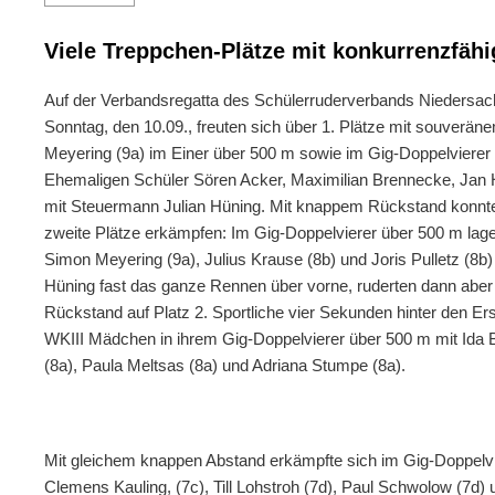
Viele Treppchen-Plätze mit konkurrenzfähi
Auf der Verbandsregatta des Schülerruderverbands Niedersa
Sonntag, den 10.09., freuten sich über 1. Plätze mit souverä
Meyering (9a) im Einer über 500 m sowie im Gig-Doppelvierer
Ehemaligen Schüler Sören Acker, Maximilian Brennecke, Jan 
mit Steuermann Julian Hüning. Mit knappem Rückstand konnt
zweite Plätze erkämpfen: Im Gig-Doppelvierer über 500 m lage
Simon Meyering (9a), Julius Krause (8b) und Joris Pulletz (8b
Hüning fast das ganze Rennen über vorne, ruderten dann aber 
Rückstand auf Platz 2. Sportliche vier Sekunden hinter den Erst
WKIII Mädchen in ihrem Gig-Doppelvierer über 500 m mit Ida B
(8a), Paula Meltsas (8a) und Adriana Stumpe (8a).
Mit gleichem knappen Abstand erkämpfte sich im Gig-Doppelv
Clemens Kauling, (7c), Till Lohstroh (7d), Paul Schwolow (7d)