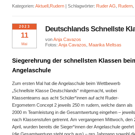
Kategorien:
Aktuell
,
Rudern
|
Schlagwörter:
Ruder AG
,
Rudern
2023
Deutschlands Schnellste Kl
11
von
Anja Cavazos
Mai
Fotos:
Anja Cavazos
,
Maarika Meltsas
Siegerehrung der schnellsten Klassen be
Angelaschule
Zum ersten Mal hat die Angelaschule beim Wettbewerb
„Schnellste Klasse Deutschlands“ mitgemacht, wobei
Klassenteams aus acht Schüler*innen auf acht Ruder-
Ergometern Concept 2 jeweils 250 m rudern, welche dann als
2000 m Teamleistung in die Gesamtwertung eingehen – jeweil
nach Klassenstufen getrennt. Am vergangenen Mittwoch, den 
April, wurden bereits die Sieger*innen der Angelaschule geehrt
(die Gesamtwertung steht noch aus) – pro Jahrgang sowohl di