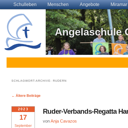
Main menu
Skip to primary content
Skip to secondary content
Schulleben
Menschen
Angebote
Miramar
Angelaschule 
SCHLAGWORT-ARCHIVE:
RUDERN
Post navigation
←
Ältere Beiträge
2023
Ruder-Verbands-Regatta Ha
17
von
Anja Cavazos
September