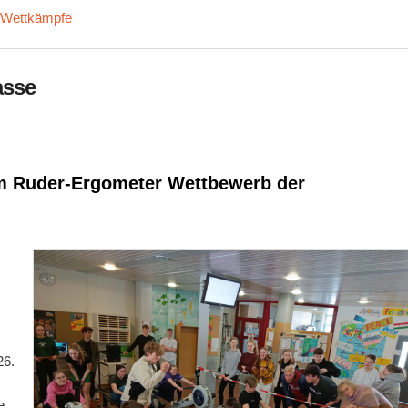
,
Wettkämpfe
asse
im Ruder-Ergometer Wettbewerb der
s
26.
e