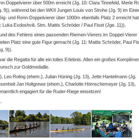
-Doppelvierer über 500m erreicht (Jg. 10: Clara Tinnefeld, Merle R
g. 9)), während bei den WKII Jungen Louis von Strohe (Jg. 9) im Eine
ig- und Renn-Doppelvierer über 1000m ebenfalls Platz 2 erreicht hat
: Luka Evdoshvili, Stm. Mattis Schröder / Paul Fiset (Jge. 11)).
grund des Fehlens eines passenden Riemen-Vierers im Doppel-Vierer
ten Platz eine gute Figur gemacht (Jg. 11: Mattis Schröder, Paul Fis
g. 9)).
die Regatta für alle ein tolles Erlebnis. Allen ein großes Komplime
wunsch zur Goldmedaille.
, Leo Roling (ehem.), Julian Hüning (Jg. 13), Jette Hantelmann (Jg.
bwesenheit Jan Holtgrewe (ehem.), Charlotte Hörnschemeyer (Jg. 13),
namtlich engagiert für die Ruder-Riege einsetzen!
E
.