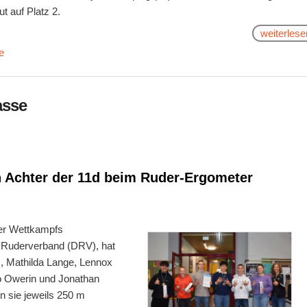
t auf Platz 2.
weiterlese
e
asse
en Achter der 11d beim Ruder-Ergometer
er Wettkampfs
n Ruderverband (DRV), hat
x, Mathilda Lange, Lennox
lo Owerin und Jonathan
n sie jeweils 250 m