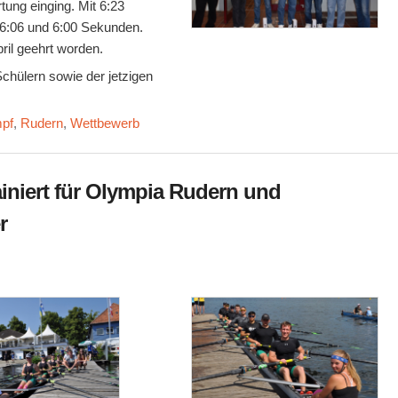
ung einging. Mit 6:23
 6:06 und 6:00 Sekunden.
ril geehrt worden.
chülern sowie der jetzigen
mpf
,
Rudern
,
Wettbewerb
iniert für Olympia Rudern und
r