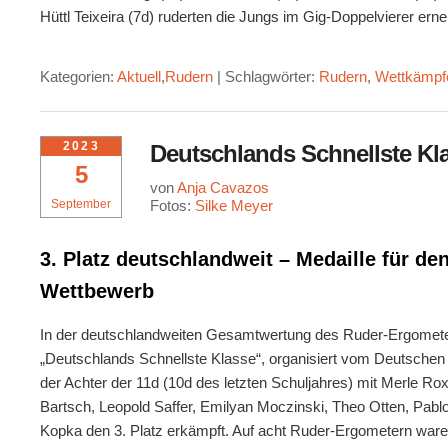
Hüttl Teixeira (7d) ruderten die Jungs im Gig-Doppelvierer erneu
Kategorien:
Aktuell
,
Rudern
|
Schlagwörter:
Rudern
,
Wettkämpf
2023
Deutschlands Schnellste Kl
5
von
Anja Cavazos
September
Fotos:
Silke Meyer
3. Platz deutschlandweit – Medaille für d
Wettbewerb
In der deutschlandweiten Gesamtwertung des Ruder-Ergomet
„Deutschlands Schnellste Klasse“, organisiert vom Deutsche
der Achter der 11d (10d des letzten Schuljahres) mit Merle Ro
Bartsch, Leopold Saffer, Emilyan Moczinski, Theo Otten, Pab
Kopka den 3. Platz erkämpft. Auf acht Ruder-Ergometern ware