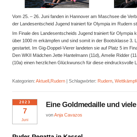
Vom 25. – 26. Juni fanden in Hannover am Maschsee die Ver
der Landesentscheid Jugend trainiert für Olympia im Rudern st
Im Finale des Landesentscheids Jugend trainiert für Olympia
über 1000 m erkämpfen und sind somit in der Bootsklasse 3. 
gestartet. Im Gig-Doppel-Vierer landeten sie auf Platz 5 im Fi
Den WKII Mädchen Jette Hantelmann (11d), Amelie Ridder (11d)
(10a) einen herzlichen Glückwunsch für diese eindrucksvolle
Kategorien:
Aktuell
,
Rudern
|
Schlagwörter:
Rudern
,
Wettkämpf
2023
Eine Goldmedaille und viel
7
von
Anja Cavazos
Juni
Ruder-Regatta in Kassel