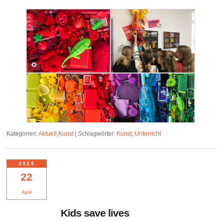
Kategorien:
Aktuell
,
Kunst
|
Schlagwörter:
Kunst
,
Unterricht
2025
22
April
Kids save lives