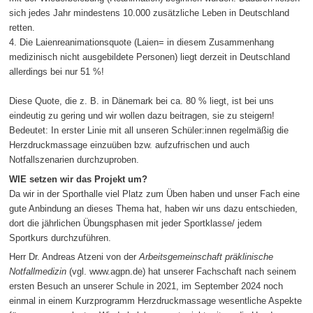
sich jedes Jahr mindestens 10.000 zusätzliche Leben in Deutschland
retten.
4. Die Laienreanimationsquote (Laien= in diesem Zusammenhang
medizinisch nicht ausgebildete Personen) liegt derzeit in Deutschland
allerdings bei nur 51 %!
Diese Quote, die z. B. in Dänemark bei ca. 80 % liegt, ist bei uns
eindeutig zu gering und wir wollen dazu beitragen, sie zu steigern!
Bedeutet: In erster Linie mit all unseren Schüler:innen regelmäßig die
Herzdruckmassage einzuüben bzw. aufzufrischen und auch
Notfallszenarien durchzuproben.
WIE setzen wir das Projekt um?
Da wir in der Sporthalle viel Platz zum Üben haben und unser Fach eine
gute Anbindung an dieses Thema hat, haben wir uns dazu entschieden,
dort die jährlichen Übungsphasen mit jeder Sportklasse/ jedem
Sportkurs durchzuführen.
Herr Dr. Andreas Atzeni von der
Arbeitsgemeinschaft präklinische
Notfallmedizin
(vgl. www.agpn.de) hat unserer Fachschaft nach seinem
ersten Besuch an unserer Schule in 2021, im September 2024 noch
einmal in einem Kurzprogramm Herzdruckmassage wesentliche Aspekte