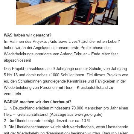
WAS haben wir gemacht?
Im Rahmen des Projekts „Kids Save Lives“/ „Schüler retten Leben“
haben wir an der Angelaschule unsere erste Projektphase des
Wiederbelebungsunterrichts von Anfang Februar – Ende März fast
abgeschlossen!
Das Projekt umschloss alle 9 Jahrgänge unserer Schule, von Jahrgang
5 bis 13 und damit nahezu 1000 Schüler:innen. Ziel dieses Projekts war
es, den Schüler:innen grundlegende Kenntnisse und Fähigkeiten in der
Wiederbelebung von Personen mit Herz – Kreislaufstillstand zu
vermitteln.
WARUM machen wir das überhaupt?
1. In Deutschland erleiden mindestens 70.000 Menschen pro Jahr einen
Herz – Kreislaufstillstand! (Auszüge aus www.grc-org.de)
2. Die Überlebensrate beträgt derzeit nur ca. 10 %.
3. Die Überlebenschancen würde sich verdreifachen, wenn Umstehende
mit der Wiederbelebung (Reanimation) beginnen würden. Dadurch ließen