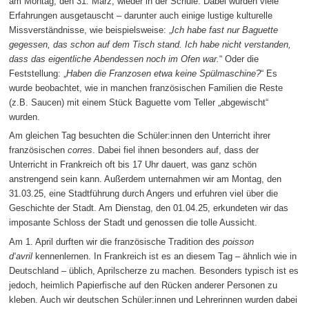
am Montag, den 31. März, wieder in der Schule. Dabei wurden viele
Erfahrungen ausgetauscht – darunter auch einige lustige kulturelle
Missverständnisse, wie beispielsweise: „
Ich habe fast nur Baguette
gegessen, das schon auf dem Tisch stand. Ich habe nicht verstanden,
dass das eigentliche Abendessen noch im Ofen war.
“ Oder die
Feststellung: „
Haben die Franzosen etwa keine Spülmaschine?
“ Es
wurde beobachtet, wie in manchen französischen Familien die Reste
(z.B. Saucen) mit einem Stück Baguette vom Teller „abgewischt“
wurden.
Am gleichen Tag besuchten die Schüler:innen den Unterricht ihrer
französischen
corres
. Dabei fiel ihnen besonders auf, dass der
Unterricht in Frankreich oft bis 17 Uhr dauert, was ganz schön
anstrengend sein kann. Außerdem unternahmen wir am Montag, den
31.03.25, eine Stadtführung durch Angers und erfuhren viel über die
Geschichte der Stadt. Am Dienstag, den 01.04.25, erkundeten wir das
imposante Schloss der Stadt und genossen die tolle Aussicht.
Am 1. April durften wir die französische Tradition des
poisson
d‘avril
kennenlernen. In Frankreich ist es an diesem Tag – ähnlich wie in
Deutschland – üblich, Aprilscherze zu machen. Besonders typisch ist es
jedoch, heimlich Papierfische auf den Rücken anderer Personen zu
kleben. Auch wir deutschen Schüler:innen und Lehrerinnen wurden dabei