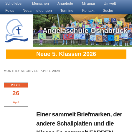
Main menu
Schulleben
Skip to primary content
Skip to secondary content
Menschen
Angebote
Miramar
Umwelt
Fotos
Neuanmeldungen
Termine
Kontakt
Suche
Angelaschule Osnabrück
Neue 5. Klassen 2026
MONTHLY ARCHIVES:
APRIL 2025
2025
26
April
Einer sammelt Briefmarken, der
andere Schallplatten und die