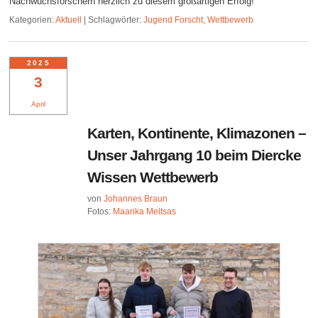
Nachwuchsforschern herzlich zu diesem großartigen Erfolg!
Kategorien:
Aktuell
|
Schlagwörter:
Jugend Forscht
,
Wettbewerb
2025
3
April
Karten, Kontinente, Klimazonen –
Unser Jahrgang 10 beim Diercke
Wissen Wettbewerb
von
Johannes Braun
Fotos:
Maarika Meltsas