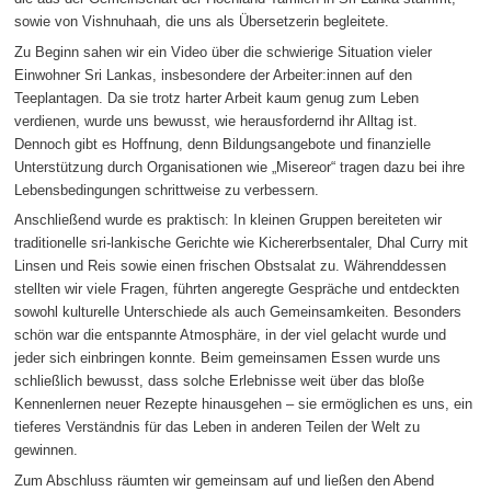
sowie von Vishnuhaah, die uns als Übersetzerin begleitete.
Zu Beginn sahen wir ein Video über die schwierige Situation vieler
Einwohner Sri Lankas, insbesondere der Arbeiter:innen auf den
Teeplantagen. Da sie trotz harter Arbeit kaum genug zum Leben
verdienen, wurde uns bewusst, wie herausfordernd ihr Alltag ist.
Dennoch gibt es Hoffnung, denn Bildungsangebote und finanzielle
Unterstützung durch Organisationen wie „Misereor“ tragen dazu bei ihre
Lebensbedingungen schrittweise zu verbessern.
Anschließend wurde es praktisch: In kleinen Gruppen bereiteten wir
traditionelle sri-lankische Gerichte wie Kichererbsentaler, Dhal Curry mit
Linsen und Reis sowie einen frischen Obstsalat zu. Währenddessen
stellten wir viele Fragen, führten angeregte Gespräche und entdeckten
sowohl kulturelle Unterschiede als auch Gemeinsamkeiten. Besonders
schön war die entspannte Atmosphäre, in der viel gelacht wurde und
jeder sich einbringen konnte. Beim gemeinsamen Essen wurde uns
schließlich bewusst, dass solche Erlebnisse weit über das bloße
Kennenlernen neuer Rezepte hinausgehen – sie ermöglichen es uns, ein
tieferes Verständnis für das Leben in anderen Teilen der Welt zu
gewinnen.
Zum Abschluss räumten wir gemeinsam auf und ließen den Abend