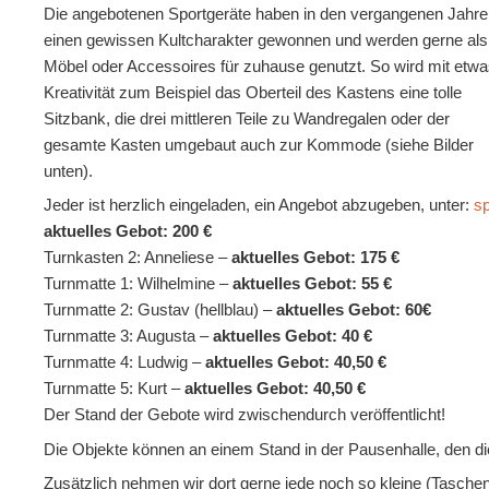
Die angebotenen Sportgeräte haben in den vergangenen Jahr
einen gewissen Kultcharakter gewonnen und werden gerne als
Möbel oder Accessoires für zuhause genutzt. So wird mit etw
Kreativität zum Beispiel das Oberteil des Kastens eine tolle
Sitzbank, die drei mittleren Teile zu Wandregalen oder der
gesamte Kasten umgebaut auch zur Kommode (siehe Bilder
unten).
Jeder ist herzlich eingeladen, ein Angebot abzugeben, unter:
s
aktuelles Gebot: 200 €
Turnkasten 2: Anneliese –
aktuelles Gebot: 175 €
Turnmatte 1: Wilhelmine –
aktuelles Gebot: 55 €
Turnmatte 2: Gustav (hellblau) –
aktuelles Gebot: 60€
Turnmatte 3: Augusta –
aktuelles Gebot: 40 €
Turnmatte 4: Ludwig –
aktuelles Gebot: 40,50 €
Turnmatte 5: Kurt –
aktuelles Gebot: 40,50 €
Der Stand der Gebote wird zwischendurch veröffentlicht!
Die Objekte können an einem Stand in der Pausenhalle, den die
Zusätzlich nehmen wir dort gerne jede noch so kleine (Tasche