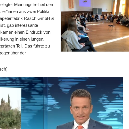
elegter Meinungsfreiheit den
ler*innen aus zwei Politik/
r Tapetenfabrik Rasch GmbH &
ist, gab interessante
 bekamen einen Eindruck von
kerung in einen jungen,
eprägten Teil. Das führte zu
 gegenüber der
asch)