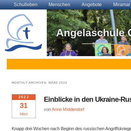
Main menu
Skip to primary content
Skip to secondary content
Schulleben
Menschen
Angebote
Miramar
Angelaschule 
MONTHLY ARCHIVES:
MÄRZ 2022
2022
Einblicke in den Ukraine-Ru
31
von
Anne Middendorf
März
Knapp drei Wochen nach Beginn des russischen Angriffskriege