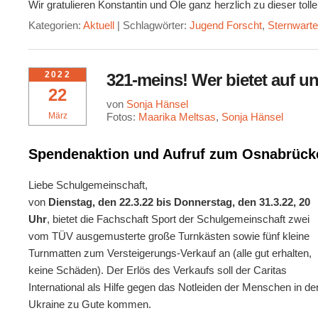
Wir gratulieren Konstantin und Ole ganz herzlich zu dieser to
Kategorien:
Aktuell
|
Schlagwörter:
Jugend Forscht
,
Sternwart
2022
321-meins! Wer bietet auf u
22
von
Sonja Hänsel
März
Fotos:
Maarika Meltsas
,
Sonja Hänsel
Spendenaktion und Aufruf zum Osnabrücke
Liebe Schulgemeinschaft,
von
Dienstag, den 22.3.22 bis Donnerstag, den 31.3.22, 20
Uhr
, bietet die Fachschaft Sport der Schulgemeinschaft zwei
vom TÜV ausgemusterte große Turnkästen sowie fünf kleine
Turnmatten zum Versteigerungs-Verkauf an (alle gut erhalten,
keine Schäden). Der Erlös des Verkaufs soll der Caritas
International als Hilfe gegen das Notleiden der Menschen in de
Ukraine zu Gute kommen.