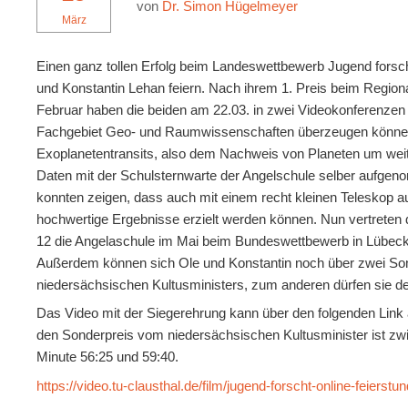
von
Dr. Simon Hügelmeyer
März
Einen ganz tollen Erfolg beim Landeswettbewerb Jugend fors
und Konstantin Lehan feiern. Nach ihrem 1. Preis beim Regio
Februar haben die beiden am 22.03. in zwei Videokonferenzen 
Fachgebiet Geo- und Raumwissenschaften überzeugen können.
Exoplanetentransits, also dem Nachweis von Planeten um weit 
Daten mit der Schulsternwarte der Angelschule selber aufge
konnten zeigen, dass auch mit einem recht kleinen Teleskop au
hochwertige Ergebnisse erzielt werden können. Nun vertreten
12 die Angelaschule im Mai beim Bundeswettbewerb in Lübeck
Außerdem können sich Ole und Konstantin noch über zwei So
niedersächsischen Kultusministers, zum anderen dürfen sie d
Das Video mit der Siegerehrung kann über den folgenden Link 
den Sonderpreis vom niedersächsischen Kultusminister ist zw
Minute 56:25 und 59:40.
https://video.tu-clausthal.de/film/jugend-forscht-online-feiers