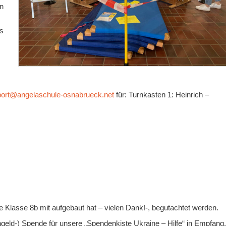
en
as
port@angelaschule-osnabrueck.net
für: Turnkasten 1: Heinrich –
 Klasse 8b mit aufgebaut hat – vielen Dank!-, begutachtet werden.
ngeld-) Spende für unsere „Spendenkiste Ukraine – Hilfe“ in Empfang