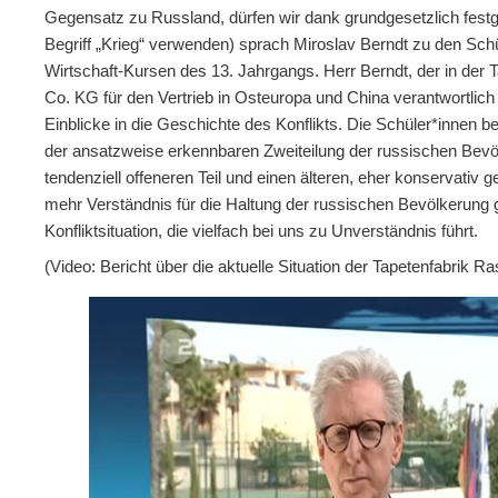
Gegensatz zu Russland, dürfen wir dank grundgesetzlich festg
Begriff „Krieg“ verwenden) sprach Miroslav Berndt zu den Schü
Wirtschaft-Kursen des 13. Jahrgangs. Herr Berndt, der in de
Co. KG für den Vertrieb in Osteuropa und China verantwortlich 
Einblicke in die Geschichte des Konflikts. Die Schüler*innen
der ansatzweise erkennbaren Zweiteilung der russischen Bevöl
tendenziell offeneren Teil und einen älteren, eher konservativ g
mehr Verständnis für die Haltung der russischen Bevölkerung
Konfliktsituation, die vielfach bei uns zu Unverständnis führt.
(Video: Bericht über die aktuelle Situation der Tapetenfabrik R