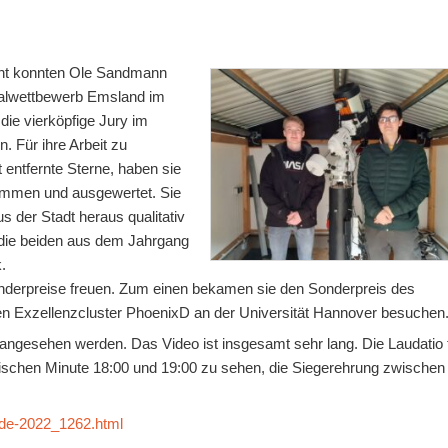
cht konnten Ole Sandmann
nalwettbewerb Emsland im
die vierköpfige Jury im
 Für ihre Arbeit zu
entfernte Sterne, haben sie
nommen und ausgewertet. Sie
s der Stadt heraus qualitativ
 die beiden aus dem Jahrgang
.
nderpreise freuen. Zum einen bekamen sie den Sonderpreis des
en Exzellenzcluster PhoenixD an der Universität Hannover besuchen
angesehen werden. Das Video ist insgesamt sehr lang. Die Laudatio 
ischen Minute 18:00 und 19:00 zu sehen, die Siegerehrung zwischen
tunde-2022_1262.html